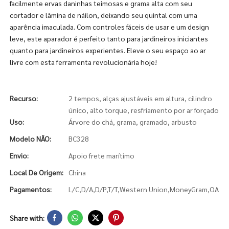
facilmente ervas daninhas teimosas e grama alta com seu
cortador e lâmina de náilon, deixando seu quintal com uma
aparência imaculada. Com controles fáceis de usar e um design
leve, este aparador é perfeito tanto para jardineiros iniciantes
quanto para jardineiros experientes. Eleve o seu espaço ao ar
livre com esta ferramenta revolucionária hoje!
Recurso:
2 tempos, alças ajustáveis ​​em altura, cilindro
único, alto torque, resfriamento por ar forçado
Uso:
Árvore do chá, grama, gramado, arbusto
Modelo NÃO:
BC328
Envio:
Apoio frete marítimo
Local De Origem:
China
Pagamentos:
L/C,D/A,D/P,T/T,Western Union,MoneyGram,OA
Share with: