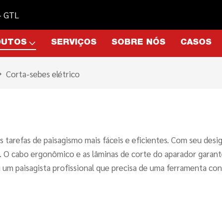
 - GTL
DUTOS
SERVIÇOS
SOBRE NÓS
CASOS
Corta-sebes elétrico
s tarefas de paisagismo mais fáceis e eficientes. Com seu des
ão. O cabo ergonômico e as lâminas de corte do aparador gara
u um paisagista profissional que precisa de uma ferramenta con