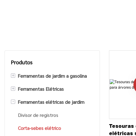
Produtos
+
Ferramentas de jardim a gasolina
+
Ferramentas Elétricas
Motosserra a gasolina
-
Ferramentas elétricas de jardim
Aparador de grama/cortador de
Serra Elétrica
escova
Furadeira Elétrica
Divisor de registros
Bomba de água a gasolina
Tesouras 
Corta-sebes elétrico
elétricas 