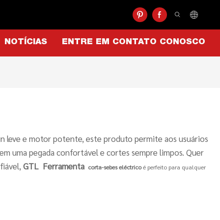
NOTÍCIAS
ENTRE EM CONTATO CONOSCO
ign leve e motor potente, este produto permite aos usuários
ntem uma pegada confortável e cortes sempre limpos. Quer
fiável,
GTL
Ferramenta
corta-sebes eléctrico
é perfeito para qualquer