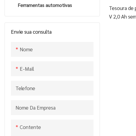
Lavadora de alta pressão a
Ferramentas automotivas
árvores d
Tesoura de p
gasolina
mm
V 2,0 Ah se
árvores de 
Envie sua consulta
25A), Encon
preços sobr
Nome
Tesouras de
16,8 V 2,0 A
para árvores
E-Mail
mm Tesouras
(CDPS009-2
Telefone
TOOLS LIM
Nome Da Empresa
Contente