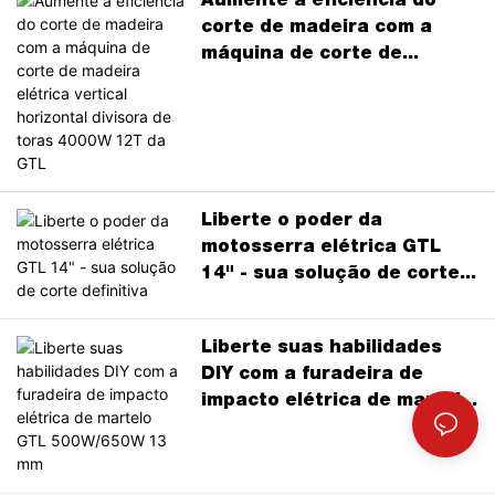
Aumente a eficiência do
1. Capacitado pela tecnologia
corte de madeira com a
inteligente
máquina de corte de
madeira elétrica vertical
A integração de tecnologias
horizontal divisora ​​de toras
inteligentes tornou as
4000W 12T da GTL
ferramentas elétricas mais
precisas e eficientes. Com
chips inteligentes e módulos
de controle integrados, as
Liberte o poder da
ferramentas podem monitorar
motosserra elétrica GTL
o uso em tempo real, otimizar
14" - sua solução de corte
o desempenho e prolongar
definitiva
sua vida útil.
Liberte suas habilidades
DIY com a furadeira de
2. Soluções Inovadoras:
impacto elétrica de martelo
Combinando Eficiência e
GTL 500W/650W 13 mm
Durabilidade