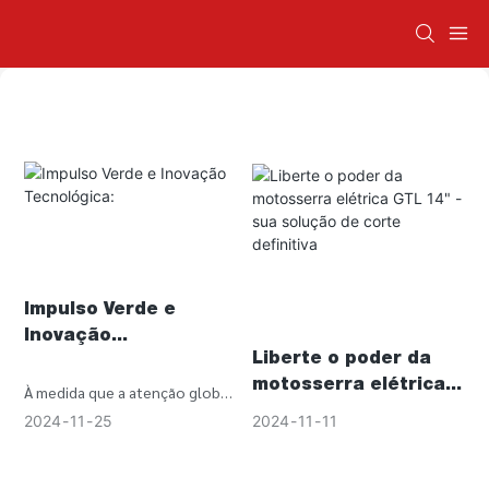
Impulso Verde e
Inovação
Liberte o poder da
Tecnológica:
motosserra elétrica
À medida que a atenção global
GTL 14" - sua solução
à protecção ambiental
2024
11
11
2024
11
25
de corte definitiva
continua a aumentar, a
indústria de ferramentas