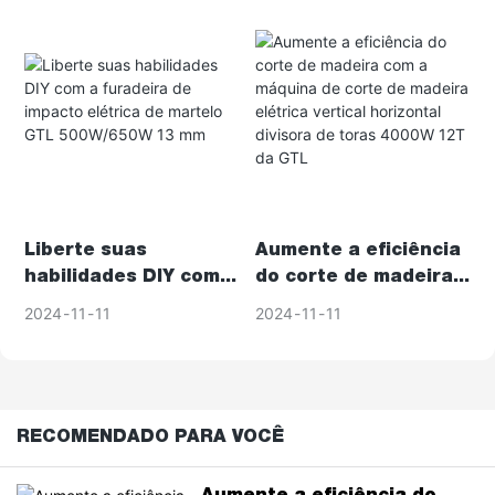
eléctricas está a transitar para
uma nova fase de
desenvolvimento verde e
inteligente. Ao abraçar a
inovação tecnológica e
práticas ecológicas, a indústria
está a esforçar-se por
melhorar a eficiência e, ao
mesmo tempo, minimizar o seu
impacto ambiental. Neste
Liberte suas
Aumente a eficiência
artigo, exploramos como
habilidades DIY com a
do corte de madeira
essas tendências estão
furadeira de impacto
com a máquina de
moldando o futuro da
2024
11
11
2024
11
11
elétrica de martelo
corte de madeira
indústria.
GTL 500W/650W 13
elétrica vertical
mm
horizontal divisora ​​de
Inovação Tecnológica:
toras 4000W 12T da
Impulsionando Atualizações
GTL
RECOMENDADO PARA VOCÊ
da Indústria