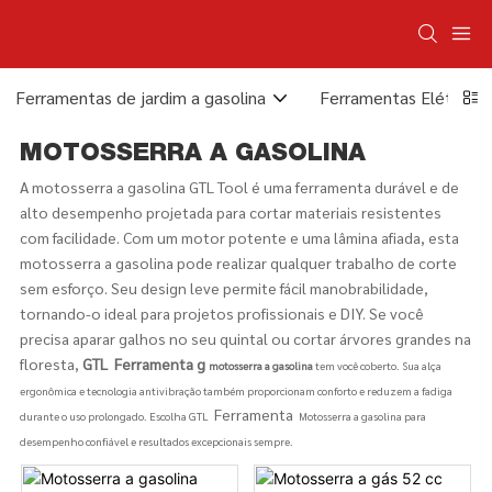
Ferramentas de jardim a gasolina
Ferramentas Elétricas
MOTOSSERRA A GASOLINA
A motosserra a gasolina GTL Tool é uma ferramenta durável e de
alto desempenho projetada para cortar materiais resistentes
com facilidade. Com um motor potente e uma lâmina afiada, esta
motosserra a gasolina pode realizar qualquer trabalho de corte
sem esforço. Seu design leve permite fácil manobrabilidade,
tornando-o ideal para projetos profissionais e DIY. Se você
precisa aparar galhos no seu quintal ou cortar árvores grandes na
floresta,
GTL
Ferramenta g
motosserra a gasolina
tem você coberto. Sua alça
ergonômica e tecnologia antivibração também proporcionam conforto e reduzem a fadiga
Ferramenta
durante o uso prolongado. Escolha GTL
Motosserra a gasolina para
desempenho confiável e resultados excepcionais sempre.