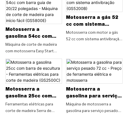
Motosserra a gás 52
cc com sistema
Motosserra a
antivibração
Motosserra com motor a gás
gasolina 54cc com
52 cc com sistema antivibração
(GS5200B)
barra guia de 20/22
Máquina de corte de madeira
(GS5200B), encontre detalhes
com motosserra Easy Start
polegadas - Máquina
e preço sobre motosserra a
54cc Serra de corrente a
de corte de madeira
gasolina da motosserra com
gasolina com barra guia de
para início fácil
motor a gás 52 cc com sistema
20/22 polegadas (GS5800E),
(GS5800E)
antivibração (GS5200B) - CHINA
encontre detalhes e preço
GTL TOOLS LIMITED
sobre a ferramenta elétrica
Motosserra a
Motosserra a
para cortador de grama da Easy
Start Máquina de corte de
gasolina 25cc com
gasolina para serviço
madeira com motosserra 54cc
barra de escultura -
pesado 72 cc - Preço
Ferramentas elétricas para
Máquina de motosserra a
Serra de corrente a gasolina
corte de madeira Serra de
gasolina para serviço pesado
Ferramentas
de ferramenta
com barra guia de 20/22
corrente a gasolina 25 cc com
72cc Serra de corte de madeira
elétricas para corte
elétrica e motosserra
polegadas (GS5800E ) - CHINA
barra de escultura (GS2500C),
de grande potência Serra de
de madeira (GS2500C)