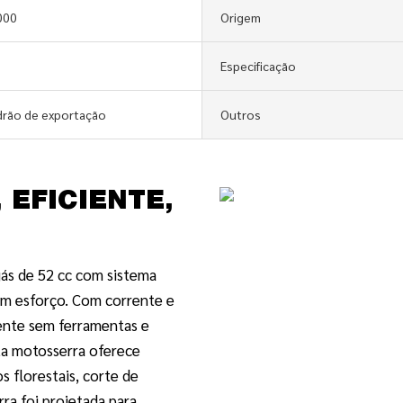
000
Origem
Especificação
drão de exportação
Outros
 EFICIENTE,
ás de 52 cc com sistema
m esforço. Com corrente e
ente sem ferramentas e
sta motosserra oferece
os florestais, corte de
ra foi projetada para