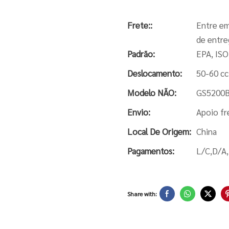
Frete::
Entre em
de entre
Padrão:
EPA, ISO
Deslocamento:
50-60 cc
Modelo NÃO:
GS5200
Envio:
Apoio fr
Local De Origem:
China
Pagamentos:
L/C,D/A
Share with: