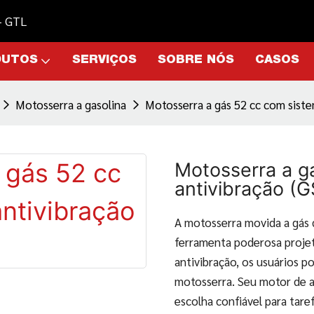
 - GTL
DUTOS
SERVIÇOS
SOBRE NÓS
CASOS
Motosserra a gasolina
Motosserra a gás 52 cc com sist
Motosserra a g
antivibração (
A motosserra movida a gás 
ferramenta poderosa projet
antivibração, os usuários p
motosserra. Seu motor de 
escolha confiável para tare