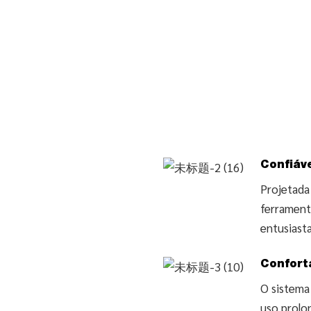
Confiáv
Projetada
ferramenta
entusiast
Confort
O sistema
uso prolo