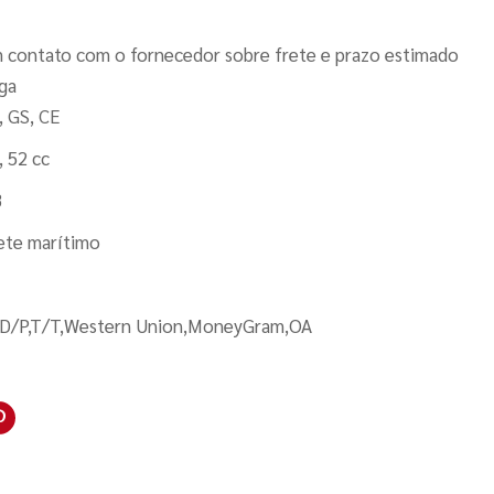
 contato com o fornecedor sobre frete e prazo estimado
ga
, GS, CE
, 52 cc
B
ete marítimo
,D/P,T/T,Western Union,MoneyGram,OA