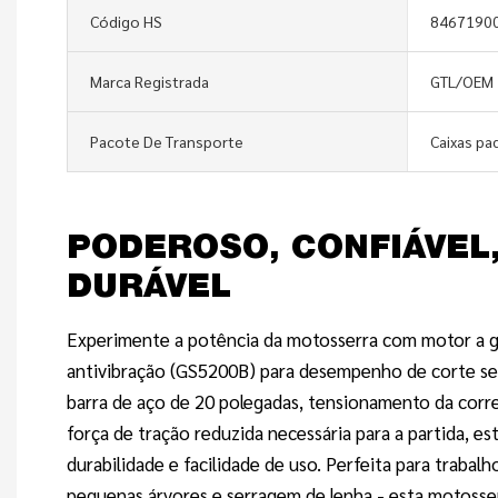
Código HS
8467190
Marca Registrada
GTL/OEM
Pacote De Transporte
Caixas pa
PODEROSO, CONFIÁVEL,
DURÁVEL
Experimente a potência da motosserra com motor a g
antivibração (GS5200B) para desempenho de corte se
barra de aço de 20 polegadas, tensionamento da corr
força de tração reduzida necessária para a partida, e
durabilidade e facilidade de uso. Perfeita para trabalh
pequenas árvores e serragem de lenha - esta motosser