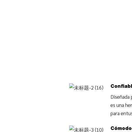
Confiab
Diseñada p
es una he
para entus
Cómodo