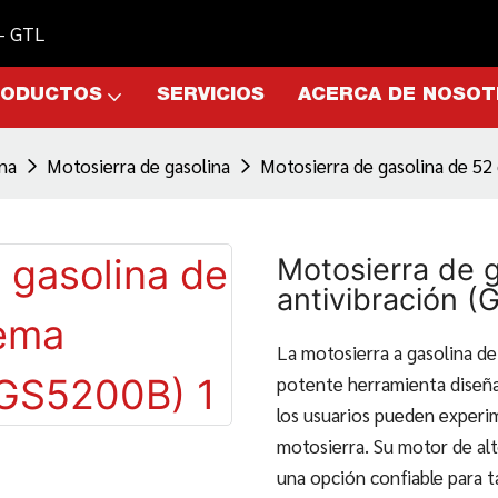
 - GTL
RODUCTOS
SERVICIOS
ACERCA DE NOSO
ina
Motosierra de gasolina
Motosierra de gasolina de 52
Motosierra de g
antivibración 
La motosierra a gasolina de
potente herramienta diseñad
los usuarios pueden experi
motosierra. Su motor de al
una opción confiable para t