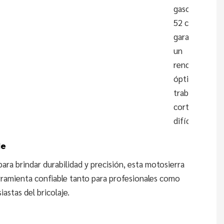
gasolina de
52 cc
garantiza
un
rendimiento
óptimo para
trabajos de
corte
difíciles.
le
ara brindar durabilidad y precisión, esta motosierra
rramienta confiable tanto para profesionales como
iastas del bricolaje.