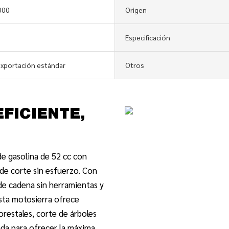
000
Origen
Especificación
exportación estándar
Otros
EFICIENTE,
e gasolina de 52 cc con
de corte sin esfuerzo. Con
de cadena sin herramientas y
esta motosierra ofrece
forestales, corte de árboles
ada para ofrecer la máxima