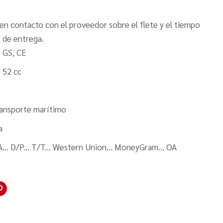
en contacto con el proveedor sobre el flete y el tiempo
 de entrega.
, GS, CE
 52 cc
ansporte marítimo
a
A... D/P... T/T... Western Union... MoneyGram... OA