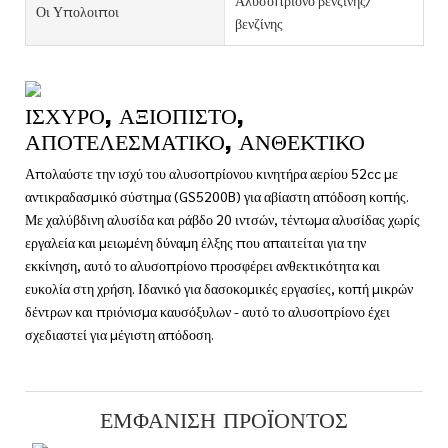
Οι Υπολοιποι
βενζίνης
ΙΣΧΥΡΌ, ΑΞΙΌΠΙΣΤΟ,
ΑΠΟΤΕΛΕΣΜΑΤΙΚΌ, ΑΝΘΕΚΤΙΚΌ
Απολαύστε την ισχύ του αλυσοπρίονου κινητήρα αερίου 52cc με
αντικραδασμικό σύστημα (GS5200B) για αβίαστη απόδοση κοπής.
Με χαλύβδινη αλυσίδα και ράβδο 20 ιντσών, τέντωμα αλυσίδας χωρίς
εργαλεία και μειωμένη δύναμη έλξης που απαιτείται για την
εκκίνηση, αυτό το αλυσοπρίονο προσφέρει ανθεκτικότητα και
ευκολία στη χρήση. Ιδανικό για δασοκομικές εργασίες, κοπή μικρών
δέντρων και πριόνισμα καυσόξυλων - αυτό το αλυσοπρίονο έχει
σχεδιαστεί για μέγιστη απόδοση.
ΕΜΦΆΝΙΣΗ ΠΡΟΪΌΝΤΟΣ