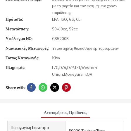
με το φορτίο και τον εκτιμώμενο χρόνο
παράδοσης
Πρότυπο:
EPA, ISO, GS, CE
Μετατόπιση:
50-60cc, 52cc
Υπόδειγμα NO:
GS5200B
Ναυτιλιακές Μεταφορές:
Υποστήριξη θαλάσσιων εμπορευμάτων
Τόπος Καταγωγής:
Κίνα
Πληρωμές:
L/C,D/A,D/P,T/T,Western
Union,MoneyGram,OA
Share with:
Λεπτομέρειες Προϊόντος
Παραγωγική Ικανότητα
50000 Τεμάχια/Έτος