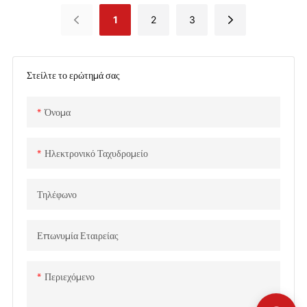
κήπο (ECS009), Βρείτε
λαβής (ECS005), Βρείτε
1
2
3
λεπτομέρειες και τιμή για τα
λεπτομέρειες και τιμή για
ηλεκτρικά εργαλεία πριονιού
Ηλεκτρικά εργαλεία πριονιού
ξύλου από το ηλεκτρικό
ξύλου από Ηλεκτρικό
αλυσοπρίονο Ισχυρό
αλυσοπρίονο 1800W/2000W,
Στείλτε το ερώτημά σας
αλυσοπρίονο, Ηλεκτρικό
Ηλεκτρικό αλυσοπρίονο με Λαβή
αλυσοπρίονο για χρήση στον
Μαλακής λαβής (ECS00L)
Όνομα
κήπο (ECS009) - CHINA GTL
TOOLS LIMITED
Ηλεκτρονικό Ταχυδρομείο
Τηλέφωνο
Επωνυμία Εταιρείας
Περιεχόμενο