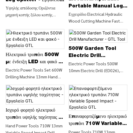
Log Splitter - Εργαλείο
4000W Κάθετος οριζόντιος
τόννων (LSH5T37) - CHINA GTL
Portable Manual Log
GTL
Υψηλής απόδοσης Οριζόντια
διαχωριστής κορμών 12 τόνων
TOOLS LIMITED
Splitter - GTL Tool
Εγχειρίδιο Electrical Hydraulic
μηχανή κοπής ξύλου κοπής
(LSV12T-OOLSNAT-106TL)
Wood Cutting Machine Fast
καυσόξυλων/ Σχίστρα κοπής
Wood Log Splitter (LSH5T52H),
κλαδιών ξύλου (LSH5T52HF),
Βρείτε λεπτομέρειες και τιμή
Βρείτε λεπτομέρειες και τιμή για
σχετικά με το Log Splitter Wood
το μηχάνημα κοπής ξύλου από το
Chipper from Electrical
μηχάνημα υψηλής απόδοσης
500W Garden Tool
Hydraulic Wood Cutting
Ηλεκτρικό τρυπάνι 500W
οριζόντιας κοπής ξύλου κοπής
Electric Drill
Machine Manual Fast Wood
καυσόξυλων/ σχίστης κοπής
με ένδειξη LED και φακό -
Manufacturer - GTL
Electric Power Tools 500W
Splitter (LSH5T52H) - CHINA
κλαδιών ξύλου (LSH5T52HF) -
Εργαλείο GTL
Electric Power Tools Set 600W
10mm Electric Drill (ED026),
Tool
GTL TOOLS LIMID
CHINA GTEL T
Drilling Machine 13mm Hand
Βρείτε Λεπτομέρειες και Τιμή για
Impact Drill (ID0372), Find
Electric Drill Power Tools from
Details and Price about Impact
Electric Power Tools 500W
Drill Power Drill from Electric
10mm Electric Drill (ED026) -
Power Tools Set 600W Drilling
CHINA GTL TOOLS LIMITED
Machine 13mm Hand Impact
Ισχυρό φορητό ηλεκτρικό
Επαναφορτιζόμενο ηλεκτρικό
Drill (ID0372) - CHINA GTL
τρυπάνι υψηλής ταχύτητας -
TOOLS
τρυπάνι 710W Variable
Εργαλείο GTL
Hand Power Tools 710W 13mm
Speed ​​Impact - Εργαλείο
Power Tools 710W 13mm
Variable Speed ​​Impact Drill