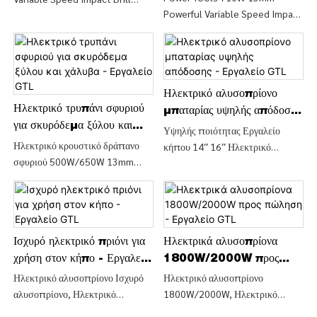
Powerful Variable Speed ​​Impact
GTL
(ID044-A), Βρείτε λεπτομέρειες
Driver and Drill (ID044-B),
και τιμή για το Drill Variable από
Βρείτε λεπτομέρειες και τιμή για
το Hand Power Tools 710W
Ηλεκτρικά Εργαλεία Μηχανής από
13mm Variable Speed ​​Impact
Ηλεκτρικά Εργαλεία 710W 13mm
Drill (ID044-A) - CHINA GTL
Powerful Variable Speed ​​Impact
Ηλεκτρικό αλυσοπρίονο
TOOLS LIMITED
Ηλεκτρικό τρυπάνι σφυριού
Driver and Drill (ID044-B) -
μπαταρίας υψηλής απόδοσης
CHINA GTL TOOLS LIMITED
για σκυρόδεμα ξύλου και
- Εργαλείο GTL
Υψηλής ποιότητας Εργαλείο
χάλυβα - Εργαλείο GTL
Ηλεκτρικό κρουστικό δράπανο
κήπου 14′′ 16′′ Ηλεκτρικό
σφυριού 500W/650W 13mm
αλυσοπρίονο Αλυσοπρίονο
(ID050-A), Βρείτε λεπτομέρειες
κοπής ξύλου, Βρείτε
και τιμή σχετικά με κρουστικό
λεπτομέρειες και τιμή για το
τρυπάνι από 500W/650W
Ηλεκτρικό πριόνι ξύλου από
Ηλεκτρικό κρουστικό δράπανο
υψηλής ποιότητας Εργαλείο
13mm (ID050-A) - CHINA GTL
Ισχυρό ηλεκτρικό πριόνι για
Ηλεκτρικά αλυσοπρίονα
κήπου 14′′ 16′′ Ηλεκτρικό
TOOLS LIMITED
αλυσοπρίονο κοπής ξύλου -
χρήση στον κήπο - Εργαλείο
1800W/2000W προς
CHINA GTL TOOLS LIMITED
GTL
πώληση - Εργαλείο GTL
Ηλεκτρικό αλυσοπρίονο Ισχυρό
Ηλεκτρικό αλυσοπρίονο
αλυσοπρίονο, Ηλεκτρικό
1800W/2000W, Ηλεκτρικό
αλυσοπρίονο για χρήση στον
αλυσοπρίονο με λαβή μαλακής