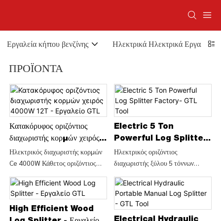
Εργαλεία κήπου βενζίνης
Ηλεκτρικά Ηλεκτρικά Εργαλεία
ΠΡΟΪΌΝΤΑ
Κατακόρυφος οριζόντιος
Electric 5 Ton
διαχωριστής κορμών χειρός
Powerful Log Splitter
4000W 12T - Εργαλείο
Factory- GTL Tool
Ηλεκτρικός διαχωριστής κορμών
Ηλεκτρικός οριζόντιος
Ce 4000W Κάθετος οριζόντιος
διαχωριστής ξύλου 5 τόννων
GTL
διαχωριστής κορμών 12ton
(LSH5T37), Βρείτε λεπτομέρειες
(LSV12T-106), Βρείτε
και τιμή σχετικά με τον
λεπτομέρειες και τιμή για το
διαχωριστή ξύλου Wood Chipper
μηχάνημα κοπής ξύλου από τον
από τον Ηλεκτρικό οριζόντιο
High Efficient Wood
ηλεκτρικό διαχωριστή κορμών Ce
διαχωριστή κορμών ξύλου 5
Electrical Hydraulic