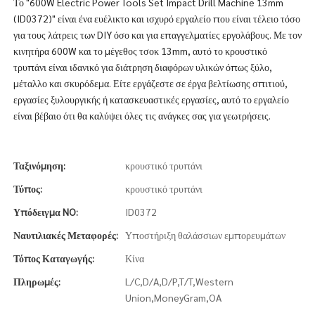
Το "600W Electric Power Tools Set Impact Drill Machine 13mm
(ID0372)" είναι ένα ευέλικτο και ισχυρό εργαλείο που είναι τέλειο τόσο
για τους λάτρεις των DIY όσο και για επαγγελματίες εργολάβους. Με τον
κινητήρα 600W και το μέγεθος τσοκ 13mm, αυτό το κρουστικό
τρυπάνι είναι ιδανικό για διάτρηση διαφόρων υλικών όπως ξύλο,
μέταλλο και σκυρόδεμα. Είτε εργάζεστε σε έργα βελτίωσης σπιτιού,
εργασίες ξυλουργικής ή κατασκευαστικές εργασίες, αυτό το εργαλείο
είναι βέβαιο ότι θα καλύψει όλες τις ανάγκες σας για γεωτρήσεις.
Ταξινόμηση:
κρουστικό τρυπάνι
Τύπος:
κρουστικό τρυπάνι
Υπόδειγμα NO:
ID0372
Ναυτιλιακές Μεταφορές:
Υποστήριξη θαλάσσιων εμπορευμάτων
Τόπος Καταγωγής:
Κίνα
Πληρωμές:
L/C,D/A,D/P,T/T,Western
Union,MoneyGram,OA