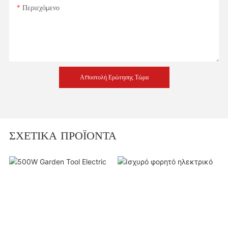
Περιεχόμενο
Αποστολή Ερώτησης Τώρα
ΣΧΕΤΙΚΆ ΠΡΟΪΌΝΤΑ
500W Garden Tool
Ισχυρό φορητό ηλεκτρικό
Electric Drill
τρυπάνι υψηλής ταχύτητας -
Manufacturer - GTL
Εργαλείο GTL
Tool