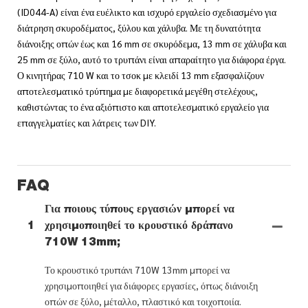
(ID044-A) είναι ένα ευέλικτο και ισχυρό εργαλείο σχεδιασμένο για
διάτρηση σκυροδέματος, ξύλου και χάλυβα. Με τη δυνατότητα
διάνοιξης οπών έως και 16 mm σε σκυρόδεμα, 13 mm σε χάλυβα και
25 mm σε ξύλο, αυτό το τρυπάνι είναι απαραίτητο για διάφορα έργα.
Ο κινητήρας 710 W και το τσοκ με κλειδί 13 mm εξασφαλίζουν
αποτελεσματικό τρύπημα με διαφορετικά μεγέθη στελέχους,
καθιστώντας το ένα αξιόπιστο και αποτελεσματικό εργαλείο για
επαγγελματίες και λάτρεις των DIY.
FAQ
Για ποιους τύπους εργασιών μπορεί να
1
χρησιμοποιηθεί το κρουστικό δράπανο
710W 13mm;
Το κρουστικό τρυπάνι 710W 13mm μπορεί να
χρησιμοποιηθεί για διάφορες εργασίες, όπως διάνοιξη
οπών σε ξύλο, μέταλλο, πλαστικό και τοιχοποιία.