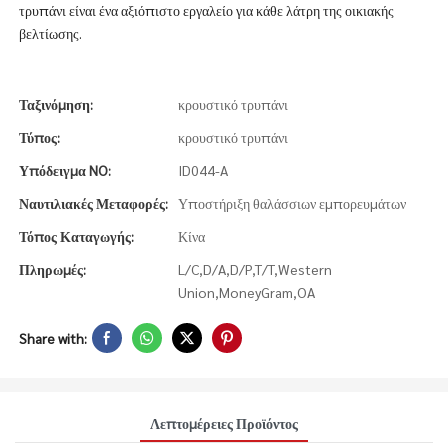
τρυπάνι είναι ένα αξιόπιστο εργαλείο για κάθε λάτρη της οικιακής
βελτίωσης.
Ταξινόμηση:
κρουστικό τρυπάνι
Τύπος:
κρουστικό τρυπάνι
Υπόδειγμα NO:
ID044-A
Ναυτιλιακές Μεταφορές:
Υποστήριξη θαλάσσιων εμπορευμάτων
Τόπος Καταγωγής:
Κίνα
Πληρωμές:
L/C,D/A,D/P,T/T,Western
Union,MoneyGram,OA
Share with:
Λεπτομέρειες Προϊόντος