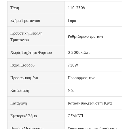
Τάση
110-230V
Σχήμα Τρυπανιού
Γύρο
Κρουστική Κεφαλή
Ρυθμιζόμενο τρυπάνι
Τρυπανιού
Χωρίς Ταχύτητα Φορτίου
0-3000/Ελπ
Ισχύς Εισόδου
710W
Προσαρμοσμένο
Προσαρμοσμένο
Κατάσταση
Νέο
Καταγωγή
Κατασκευάζεται στην Κίνα
Εμπορικό Σήμα
OEM/GTL
Πακέτο Μεταφορών
Συσκευασία κουτιού χρώματος