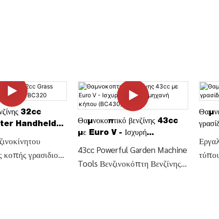
ενζίνης 32cc
Θαμνο
Θαμνοκοπτικό βενζίνης 43cc
ter Handheld
γρασί
με Euro V - Ισχυρή
BC320
λεπίδ
ζινοκίνητου
Εργαλ
εργαλειομηχανή κήπου
43cc Powerful Garden Machine
 κοπής γρασιδιού
τύπου
(BC430)
Tools Βενζινοκόπτη Βενζίνης
ιρός Grass trimmer
Βενζι
με Euro V (BC430), Βρείτε
λαβή Θαμνοκοπτικό
Trimm
λεπτομέρειες και τιμή για το
ρούλι (BC320),
λεπίδ
Βενζινοκόπτη Trimmer
μέρειες και τιμές
λεπτο
Gasoline Grass Down Machine