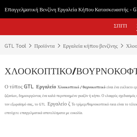
Επαγγελματική Βενζίνη Εργαλεία Κήπου Κατασκευαστής - 
ΣΠΊΤΙ
GTL Tool
Προϊόντα
Εργαλεία κήπου βενζίνης
Χλοο
ΧΛΟΟΚΟΠΤΙΚΌ/ΒΟΥΡΝΟΚΌΦ
Ο τύπος
GTL
Εργαλείο
Χλοοκοπτικό / θαμνοκοπτικό
είναι ένα ευέλικτο 
ζιζανίων, δημιουργώντας ένα καλά περιποιημένο γκαζόν ή κήπο. Ο ελαφρύς σχεδιασμός κα
Εργαλείο ζ
τον εξωραϊσμό σας, το GTL
Το τρίμερ/θαμνοκοπτικό rass είναι το τέλει
επιτύχετε επαγγελματικά αποτελέσματα με ευκολία.