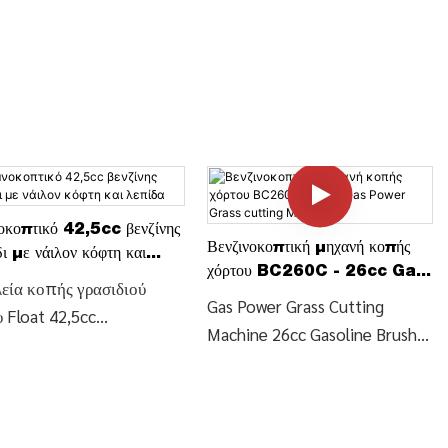
κοπτικό 42,5cc βενζίνης
Βενζινοκοπτική μηχανή κοπής
δι με νάιλον κόφτη και
χόρτου BC260C - 26cc Gas
α
εία κοπής γρασιδιού
Power Grass cutting
Gas Power Grass Cutting
 Float 42,5cc
Machine
Machine 26cc Gasoline Brush
νοκόπτη βενζίνης Grass
Cutter Grass Trimmer with
er με νάιλον κόφτη και
Bend Shaft (BC260C), Find
α (BC328), Βρείτε
Details and Price about Grass
μέρειες και τιμή για το
Trimmer Brushcutter from Gas