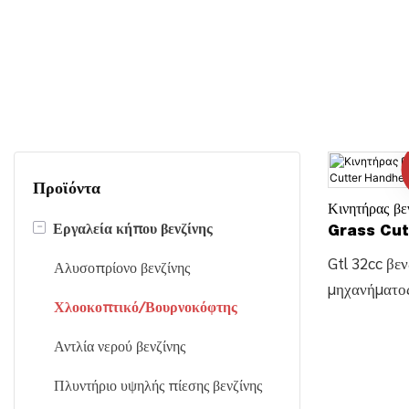
Προϊόντα
Κινητήρας β
-
Εργαλεία κήπου βενζίνης
Grass Cut
Trimmer 
Gtl 32cc βεν
Αλυσοπρίονο βενζίνης
μηχανήματος
Χλοοκοπτικό/Βουρνοκόφτης
Κινητήρα χε
Φαρδύτερη 
Αντλία νερού βενζίνης
με πλατύ χε
Πλυντήριο υψηλής πίεσης βενζίνης
Βρείτε λεπτο