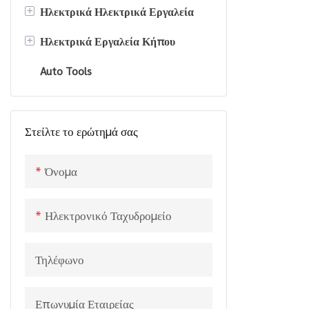
για το θαμν
+
Ηλεκτρικά Ηλεκτρικά Εργαλεία
από την Gtl
+
Ηλεκτρικά Εργαλεία Κήπου
Ηλεκτρικό Πριόνι
βενζινοκινη
Μηχανή χειρ
Auto Tools
Ηλεκτρικό τρυπάνι
Διαχωριστής κορμών
Πλατύτερη 
Ηλεκτρικό κουρευτικό φράχτη
(BC320TL)
Στείλτε το ερώτημά σας
Όνομα
Ηλεκτρονικό Ταχυδρομείο
Τηλέφωνο
Επωνυμία Εταιρείας