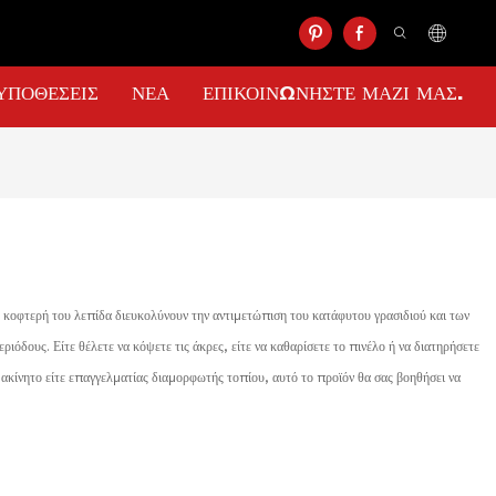
ΥΠΟΘΈΣΕΙΣ
ΝΈΑ
ΕΠΙΚΟΙΝΩΝΉΣΤΕ ΜΑΖΊ ΜΑΣ.
η κοφτερή του λεπίδα διευκολύνουν την αντιμετώπιση του κατάφυτου γρασιδιού και των
όδους. Είτε θέλετε να κόψετε τις άκρες, είτε να καθαρίσετε το πινέλο ή να διατηρήσετε
ας ακίνητο είτε επαγγελματίας διαμορφωτής τοπίου, αυτό το προϊόν θα σας βοηθήσει να