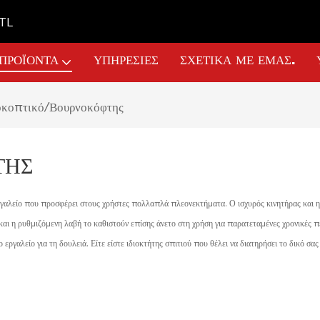
GTL
ΠΡΟΪΌΝΤΑ
ΥΠΗΡΕΣΊΕΣ
ΣΧΕΤΙΚΆ ΜΕ ΕΜΆΣ.
κοπτικό/Βουρνοκόφτης
ΤΗΣ
εργαλείο που προσφέρει στους χρήστες πολλαπλά πλεονεκτήματα. Ο ισχυρός κινητήρας και 
ι η ρυθμιζόμενη λαβή το καθιστούν επίσης άνετο στη χρήση για παρατεταμένες χρονικές περι
ο εργαλείο για τη δουλειά. Είτε είστε ιδιοκτήτης σπιτιού που θέλει να διατηρήσει το δικό σ