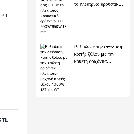
το ηλεκτρικό κρουστικό
δράπανο GTL
υτη
500W/650W 13 mm
Βελτιώστε την απόδοση
κοπής ξύλου με την
α πιο
κάθετη οριζόντια
λέγχου,
ηλεκτρική μηχανή κοπής
να
ξύλου 4000W 12T της
GTL
 GTL