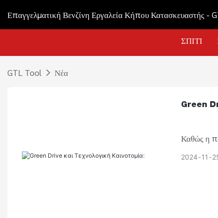
Επαγγελματική Βενζίνη Εργαλεία Κήπου Κατασκευαστής - 
ΣΠΊΤΙ
GTL Tool
Νέα
Green Dri
Καθώς η π
αυξάνεται,
2024
11
2
πράσινης 
τις φιλικέ
την αποδο
επιπτώσεις