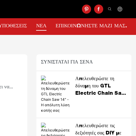
ΥΠΟΘΈΣΕΙΣ
ΝΈΑ
ΕΠΙΚΟΙΝΩΝΉΣΤΕ ΜΑΖΊ ΜΑΣ.
ΣΥΝΙΣΤΆΤΑΙ ΓΙΑ ΣΈΝΑ
Απελευθερώστε τη
ι να
δύναμη του GTL
Electric Chain Saw
η
14" - Η απόλυτη λύση
ομία και
κοπής σας
λτιώσει
ς
Απελευθερώστε τις
νουν το
δεξιότητές σας DIY με