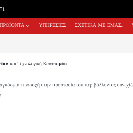
GTL
ΠΡΟΪΌΝΤΑ
ΥΠΗΡΕΣΊΕΣ
ΣΧΕΤΙΚΆ ΜΕ ΕΜΆΣ.
ve και Τεχνολογική Καινοτομία:
αγκόσμια προσοχή στην προστασία του περιβάλλοντος συνεχίζε
 η βιομηχανία ηλεκτρικών εργαλείων μεταβαίνει σε μια νέα φάσ
5
και έξυπνης ανάπτυξης. Αγκαλιάζοντας την τεχνολογική καινοτ
ς προς το περιβάλλον πρακτικές, η βιομηχανία προσπαθεί να βε
τικότητα ελαχιστοποιώντας παράλληλα τις περιβαλλοντικές τη
. Σε αυτό το άρθρο, διερευνούμε πώς αυτές οι τάσεις διαμορφώ