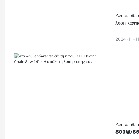
μέλλον του
Απελευθερ
λύση κοπή
Τεχνολογικ
2024
11
1
1. Ενισχύ
Η ενσωμάτ
ακριβή κα
τα εργαλε
βελτιστοπο
2. Καινοτό
ανθεκτικό
Απελευθερώ
500W/6