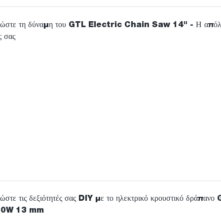
 κλάδου.
ώστε τη δύναμη του GTL Electric Chain Saw 14" - Η απόλ
ς σας
ή Καινοτομία: Αναβαθμίσεις κινητήριας βιομηχανίας
1
εται από την Smart Technology
ωση των έξυπνων τεχνολογιών έχει κάνει τα ηλεκτρικά εργαλεί
ι αποτελεσματικά. Με ενσωματωμένα έξυπνα τσιπ και μονάδες ε
ία μπορούν να παρακολουθούν τη χρήση σε πραγματικό χρόνο, 
ιούν την απόδοση και να παρατείνουν τη διάρκεια ζωής τους.
μες λύσεις: Συνδυάζοντας την αποτελεσματικότητα και την
τητα
στε τις δεξιότητές σας DIY με το ηλεκτρικό κρουστικό δράπανο
50W 13 mm