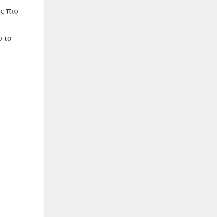
ας πιο
υ το