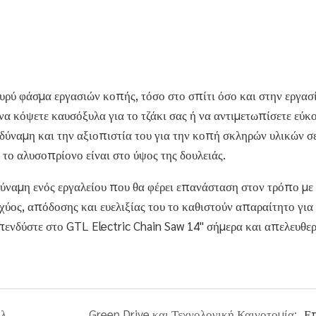
ευρύ φάσμα εργασιών κοπής, τόσο στο σπίτι όσο και στην εργασ
να κόψετε καυσόξυλα για το τζάκι σας ή να αντιμετωπίσετε εύκ
η δύναμη και την αξιοπιστία του για την κοπή σκληρών υλικών σ
ό το αλυσοπρίονο είναι στο ύψος της δουλειάς.
δύναμη ενός εργαλείου που θα φέρει επανάσταση στον τρόπο με
χύος, απόδοσης και ευελιξίας του το καθιστούν απαραίτητο για
Επενδύστε στο GTL Electric Chain Saw 14" σήμερα και απελευθε
Απελευθερώστε τις δεξιότητές σας DIY με το ηλεκτρικό κρουστικό δράπανο GTL 500W/650W 13 mm
Green Drive και Τεχνολογική Καινοτομία:
Ε