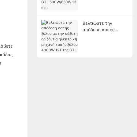
GTL 500W/650W 13
mm
Βελτιώστε την
απόδοση κοπής
ξύλου με την κάθετη
οριζόντια ηλεκτρική
κόβετε
μηχανή κοπής ξύλου
υσίδας
4000W 12T της GTL
ε