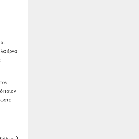
ία.
ολα έργα
ε
 τον
 όποιον
ρώστε
πόμενο