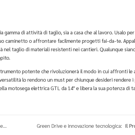
gamma di attività di taglio, sia a casa che al lavoro. Usalo per
l tuo caminetto o affrontare facilmente progetti fai-da-te. Appal
à nel taglio di materiali resistenti nei cantieri. Qualunque siano
pito.
trumento potente che rivoluzionerà il modo in cui affronti le a
versatilità lo rendono un must per chiunque desideri rendere i
 nella motosega elettrica GTL da 14" e libera la sua potenza di t
Scatena le tue abilità fai-da-te con il trapano a percussione elettrico a percussione GTL 500W/650W da 13 mm
Green Drive e innovazione tecnologica:
Il P