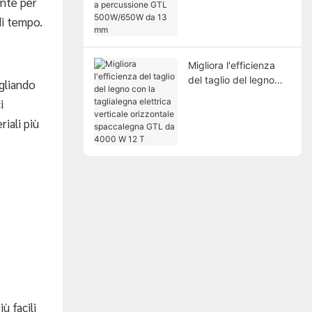
ante per
GTL 500W/650W da
di tempo.
13 mm
Migliora l'efficienza
del taglio del legno
agliando
con la taglialegna
i
elettrica verticale
iali più
orizzontale
spaccalegna GTL da
4000 W 12 T
ù facili