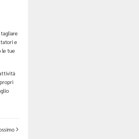
 tagliare
tatori e
 le tue
ttività
 propri
aglio
rossimo