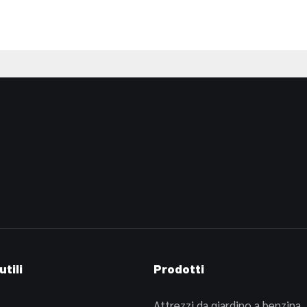
utili
Prodotti
Attrezzi da giardino a benzina