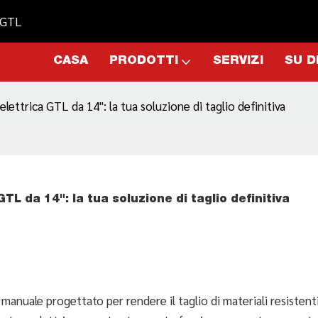
- GTL
CASA
PRODOTTI
SERVIZI
SU D
ettrica GTL da 14": la tua soluzione di taglio definitiva
L da 14": la tua soluzione di taglio definitiva
anuale progettato per rendere il taglio di materiali resistent