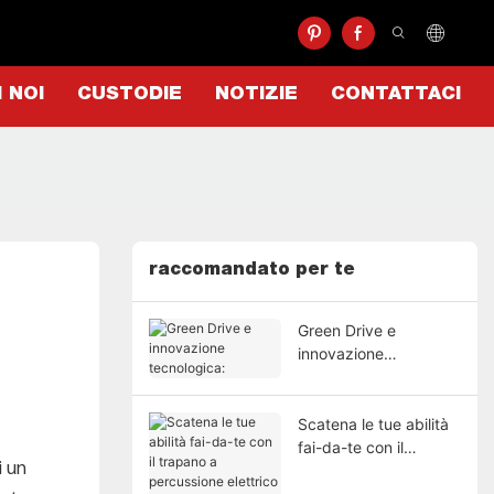
I NOI
CUSTODIE
NOTIZIE
CONTATTACI
raccomandato per te
Green Drive e
innovazione
tecnologica:
Scatena le tue abilità
fai-da-te con il
i un
trapano a percussione
elettrico a percussione