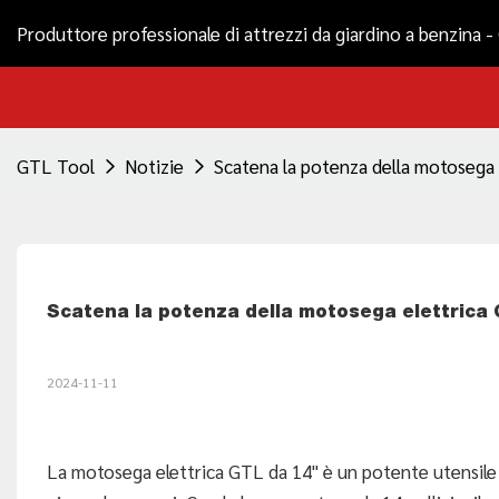
Produttore professionale di attrezzi da giardino a benzina 
GTL Tool
Notizie
Scatena la potenza della motosega el
Scatena la potenza della motosega elettrica GT
2024-11-11
La motosega elettrica GTL da 14" è un potente utensile m