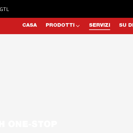
- GTL
CASA
PRODOTTI
SERVIZI
SU D
H ONE-STOP