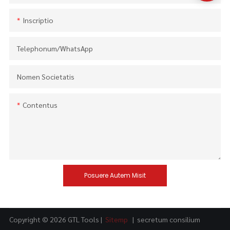
Inscriptio
Telephonum/WhatsApp
Nomen Societatis
Contentus
Posuere Autem Misit
Copyright © 2026 GTL Tools |
Sitemp
|
secretum consilium