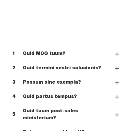
1
Quid MOQ tuum?
2
Quid termini vestri solucionis?
3
Possum sine exempla?
4
Quid partus tempus?
Quid tuum post-sales
5
ministerium?