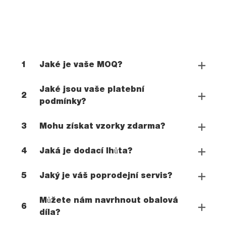
1
Jaké je vaše MOQ?
Jaké jsou vaše platební
2
podmínky?
3
Mohu získat vzorky zdarma?
4
Jaká je dodací lhůta?
5
Jaký je váš poprodejní servis?
Můžete nám navrhnout obalová
6
díla?