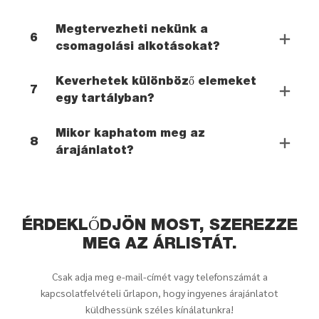
Megtervezheti nekünk a
6
csomagolási alkotásokat?
Keverhetek különböző elemeket
7
egy tartályban?
Mikor kaphatom meg az
8
árajánlatot?
ÉRDEKLŐDJÖN MOST, SZEREZZE
MEG AZ ÁRLISTÁT.
Csak adja meg e-mail-címét vagy telefonszámát a
kapcsolatfelvételi űrlapon, hogy ingyenes árajánlatot
küldhessünk széles kínálatunkra!