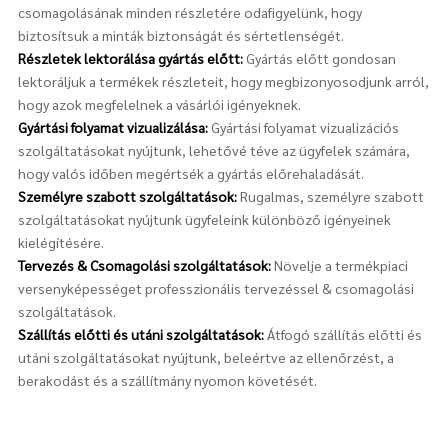
csomagolásának minden részletére odafigyelünk, hogy
biztosítsuk a minták biztonságát és sértetlenségét.
Részletek lektorálása gyártás előtt:
Gyártás előtt gondosan
lektoráljuk a termékek részleteit, hogy megbizonyosodjunk arról,
hogy azok megfelelnek a vásárlói igényeknek.
Gyártási folyamat vizualizálása:
Gyártási folyamat vizualizációs
szolgáltatásokat nyújtunk, lehetővé téve az ügyfelek számára,
hogy valós időben megértsék a gyártás előrehaladását.
Személyre szabott szolgáltatások:
Rugalmas, személyre szabott
szolgáltatásokat nyújtunk ügyfeleink különböző igényeinek
kielégítésére.
Tervezés & Csomagolási szolgáltatások:
Növelje a termékpiaci
versenyképességet professzionális tervezéssel & csomagolási
szolgáltatások.
Szállítás előtti és utáni szolgáltatások:
Átfogó szállítás előtti és
utáni szolgáltatásokat nyújtunk, beleértve az ellenőrzést, a
berakodást és a szállítmány nyomon követését.