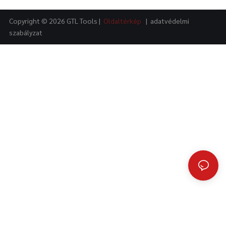
Copyright © 2026 GTL Tools |
Oldaltérkép
|
adatvédelmi
szabályzat