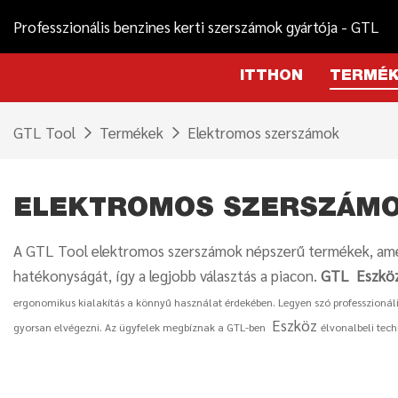
Professzionális benzines kerti szerszámok gyártója - GTL
ITTHON
TERMÉ
GTL Tool
Termékek
Elektromos szerszámok
ELEKTROMOS SZERSZÁM
A GTL Tool elektromos szerszámok népszerű termékek, amely
hatékonyságát, így a legjobb választás a piacon.
GTL
Eszkö
ergonomikus kialakítás a könnyű használat érdekében. Legyen szó professzionál
Eszköz
gyorsan elvégezni. Az ügyfelek megbíznak a GTL-ben
élvonalbeli tec