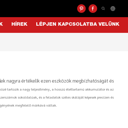
K
HÍREK
LÉPJEN KAPCSOLATBA VELÜNK
lek nagyra értékelik ezen eszközök megbízhatóságát és
közé tartozik a nagy teljesítmény, a hosszú élettartamú akkumulátor és az
zerszámok sokoldalúak, és a feladatok széles skáláját képesek precízen és
 igényének megfelelő márkává váltak.