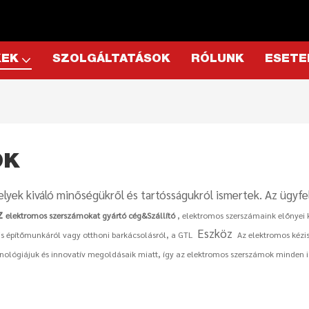
KEK
SZOLGÁLTATÁSOK
RÓLUNK
ESETE
OK
ek kiváló minőségükről és tartósságukról ismertek. Az ügyfe
z
elektromos szerszámokat gyártó cég&Szállító
, elektromos szerszámaink előnyei 
Eszköz
is építőmunkáról vagy otthoni barkácsolásról, a GTL
Az elektromos kézis
hnológiájuk és innovatív megoldásaik miatt, így az elektromos szerszámok minden