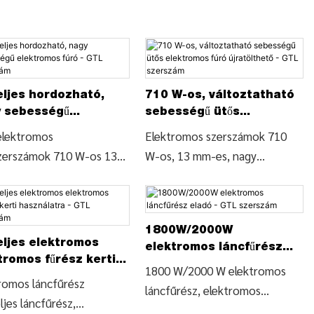
eljes hordozható,
710 W-os, változtatható
 sebességű
sebességű ütős
tromos fúró - GTL
elektromos fúró
elektromos
Elektromos szerszámok 710
rszám
újratölthető - GTL
zerszámok 710 W-os 13
W-os, 13 mm-es, nagy
szerszám
 változtatható
teljesítményű, változtatható
ségű ütvefúró (ID044-A),
sebességű ütvecsavarozó és
se meg a fúróváltozó
fúró (ID044-B), az elektromos
1800W/2000W
teit és árait a kézi
kéziszerszámok részletei és ára
eljes elektromos
elektromos láncfűrész
romos kéziszerszámok
a Power Tools-tól
tromos fűrész kerti
eladó - GTL szerszám
1800 W/2000 W elektromos
-os, 13 mm-es,
nálatra - GTL
romos láncfűrész
láncfűrész, elektromos
ztatható sebességű
rszám
ljes láncfűrész,
láncfűrész puha fogantyúval
úró-fúrógép (ID044-A)