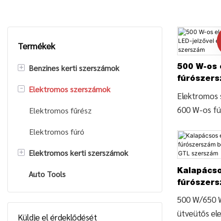
Termékek
+
Benzines kerti szerszámok
500 W-os 
fúrószers
-
Elektromos szerszámok
Benzines láncfűrész
jelzővel 
Elektromos 
- GTL sze
600 W-os f
Fűvágó/bozótvágó
Elektromos fűrész
kézi ütvefúr
Benzines vízszivattyú
Elektromos fúró
részleteket 
ütvefúrógép
+
Elektromos kerti szerszámok
Benzines nagynyomású mosó
elektromos 
Kalapácso
Auto Tools
Rönkhasító
600 W-os f
fúrószer
kézi ütvefúr
Elektromos sövénynyíró
betonfáho
500 W/650 
GTL TOOLS
GTL szer
ütveütős el
Küldje el érdeklődését