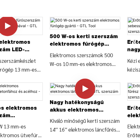
500 W-os kerti szerszám
elektromos
Erőt
elektromos fúrógép
zám LED-
nagy
gyártó - GTL Tool
Elektromos szerszámok 500
és zseblámpával
elek
szerszámkészlet
Kézi 
W-os 10 mm-es elektromos
rszám
sze
úrógép 13 mm-es
kézis
fúró (ED026), Keressen
ó (ID0372),
mm-es
részleteket és árakat az
és árat találhat az
sebes
elektromos fúrószerszámokról
ről az elektromos
keres
az Electric Power Tools-tól
Nagy hatékonyságú
szerszámkészletből
részle
500 W-os 10 mm-es
s elektromos
Erőt
akkus elektromos
úrógép 13 mm-es
elekt
elektromos fúró (ED026) -
szám
elek
láncfűrész - GTL
Kiváló minőségű kerti szerszám
ó (ID0372) - KÍNA
710 W
z és acélhoz -
hasz
KÍNA GTL TOOLS LIMITED
W 13 mm-es
Elekt
szerszám
14′′ 16′′ elektromos láncfűrész
 LIMITED
válto
szám
sze
ektromos ütvefúró
Erőte
favágó láncfűrész, részletek és
ütvef