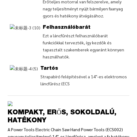
Erőteljes motorral van felszerelve, amely
nagy teljesítményt nyújt bármilyen faanyag
gyors és hatékony átvágásához.
Felhasználóbarát
Ezt a láncfűrészt felhasználóbarát
funkciókkal tervezték, így kezdők és
tapasztalt szakemberek egyaránt könnyen
használhatók.
Tartós
Strapabíró felépítésével a 14"-es elektromos
láncfűrész (ECS
KOMPAKT, ERŐS, SOKOLDALÚ,
HATÉKONY
A Power Tools Electric Chain Saw Hand Power Tools (ECS002)
egy nagy teljesítményű 14"-es láncfűrész, amelyet a fa hatékony