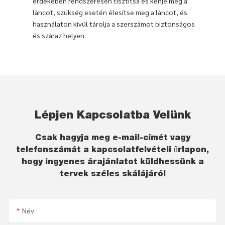
érdekében rendszeresen tisztítsa és kenje meg a
láncot, szükség esetén élesítse meg a láncot, és
használaton kívül tárolja a szerszámot biztonságos
és száraz helyen.
Lépjen Kapcsolatba Velünk
Csak hagyja meg e-mail-címét vagy
telefonszámát a kapcsolatfelvételi űrlapon,
hogy ingyenes árajánlatot küldhessünk a
tervek széles skálájáról
Név