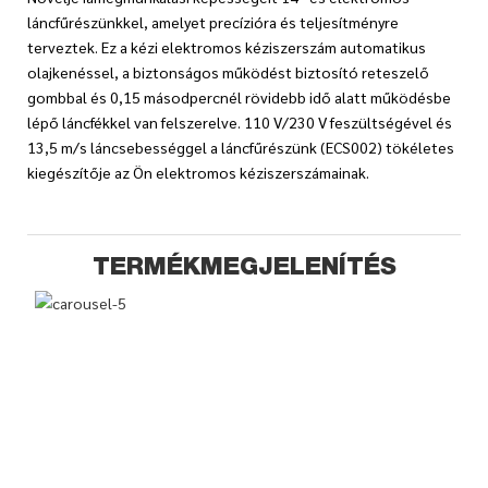
láncfűrészünkkel, amelyet precízióra és teljesítményre
terveztek. Ez a kézi elektromos kéziszerszám automatikus
olajkenéssel, a biztonságos működést biztosító reteszelő
gombbal és 0,15 másodpercnél rövidebb idő alatt működésbe
lépő láncfékkel van felszerelve. 110 V/230 V feszültségével és
13,5 m/s láncsebességgel a láncfűrészünk (ECS002) tökéletes
kiegészítője az Ön elektromos kéziszerszámainak.
TERMÉKMEGJELENÍTÉS