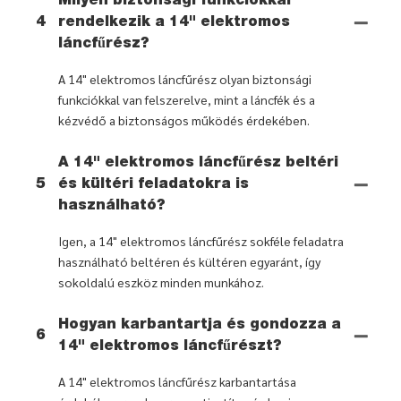
Milyen biztonsági funkciókkal
4
rendelkezik a 14" elektromos
láncfűrész?
A 14" elektromos láncfűrész olyan biztonsági
funkciókkal van felszerelve, mint a láncfék és a
kézvédő a biztonságos működés érdekében.
A 14" elektromos láncfűrész beltéri
5
és kültéri feladatokra is
használható?
Igen, a 14" elektromos láncfűrész sokféle feladatra
használható beltéren és kültéren egyaránt, így
sokoldalú eszköz minden munkához.
Hogyan karbantartja és gondozza a
6
14" elektromos láncfűrészt?
A 14" elektromos láncfűrész karbantartása