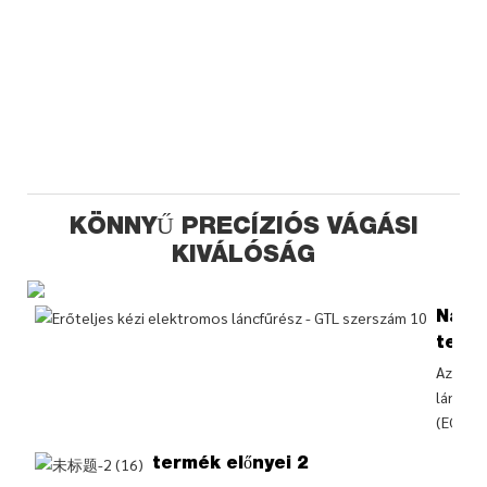
KÖNNYŰ PRECÍZIÓS VÁGÁSI
KIVÁLÓSÁG
Nagy
telje
Az ele
láncfűr
(ECS
termék előnyei 2