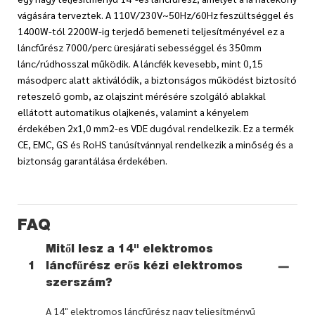
vágására terveztek. A 110V/230V~50Hz/60Hz feszültséggel és
1400W-tól 2200W-ig terjedő bemeneti teljesítményével ez a
láncfűrész 7000/perc üresjárati sebességgel és 350mm
lánc/rúdhosszal működik. A láncfék kevesebb, mint 0,15
másodperc alatt aktiválódik, a biztonságos működést biztosító
reteszelő gomb, az olajszint mérésére szolgáló ablakkal
ellátott automatikus olajkenés, valamint a kényelem
érdekében 2x1,0 mm2-es VDE dugóval rendelkezik. Ez a termék
CE, EMC, GS és RoHS tanúsítvánnyal rendelkezik a minőség és a
biztonság garantálása érdekében.
FAQ
Mitől lesz a 14" elektromos
1
láncfűrész erős kézi elektromos
szerszám?
A 14" elektromos láncfűrész nagy teljesítményű