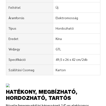
Feltétel
Új
Áramforrás
Elektromosság
Típus
Hordozható
Eredet
Kína
Védjegy
GTL
Specifikáció
49,5 x 26 x 42 cm/2db
Szállítási Csomag
Karton
HATÉKONY, MEGBÍZHATÓ,
HORDOZHATÓ, TARTÓS
Növelje famegmunkálási képességeit 14"-es elektromos