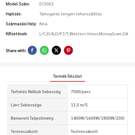
Model Szám:
ECS002
Hajózás:
Támogatás tengeri teherszállítás
Származási Hely:
Kína
Kifizetések:
L/C,D/A,D/P,T/T,Western Union,MoneyGram,OA
Share with:
Termék Részlet
Terhelés Nélküli Sebesség
7000/perc
Lánc Sebessége
13,5 m/S
Bemeneti Teljesítmény
1400W/1600W/1800W/2000W/2
Testreszabott
Testreszabott