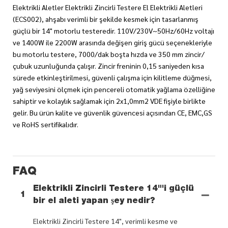
Elektrikli Aletler Elektrikli Zincirli Testere El Elektrikli Aletleri
(ECS002), ahşabı verimli bir şekilde kesmek için tasarlanmış
güçlü bir 14" motorlu testeredir. 110V/230V~50Hz/60Hz voltajı
ve 1400W ile 2200W arasında değişen giriş gücü seçenekleriyle
bu motorlu testere, 7000/dak boşta hızda ve 350 mm zincir/
çubuk uzunluğunda çalışır. Zincir freninin 0,15 saniyeden kısa
sürede etkinleştirilmesi, güvenli çalışma için kilitleme düğmesi,
yağ seviyesini ölçmek için pencereli otomatik yağlama özelliğine
sahiptir ve kolaylık sağlamak için 2x1,0mm2 VDE fişiyle birlikte
gelir. Bu ürün kalite ve güvenlik güvencesi açısından CE, EMC,GS
ve RoHS sertifikalıdır.
FAQ
Elektrikli Zincirli Testere 14"'i güçlü
1
bir el aleti yapan şey nedir?
Elektrikli Zincirli Testere 14", verimli kesme ve