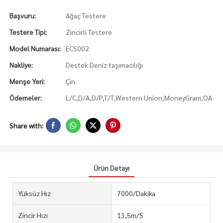
Başvuru:
Ağaç Testere
Testere Tipi:
Zincirli Testere
Model Numarası:
ECS002
Nakliye:
Destek Deniz taşımacılığı
Menşe Yeri:
Çin
Ödemeler:
L/C,D/A,D/P,T/T,Western Union,MoneyGram,OA
Share with:
Ürün Detayı
Yüksüz Hız
7000/Dakika
Zincir Hızı
13,5m/S