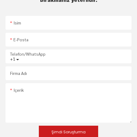
bırakmanız yeterlidir.
Isim
E-Posta
Telefon/WhatsApp
+1
Firma Adı
Içerik
Şimdi Soruşturma