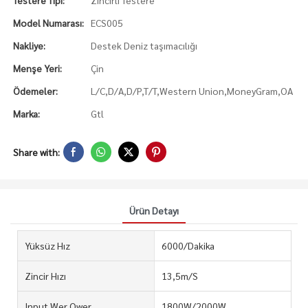
Testere Tipi:
Zincirli Testere
Model Numarası:
ECS005
Nakliye:
Destek Deniz taşımacılığı
Menşe Yeri:
Çin
Ödemeler:
L/C,D/A,D/P,T/T,Western Union,MoneyGram,OA
Marka:
Gtl
Share with:
Ürün Detayı
Yüksüz Hız
6000/Dakika
Zincir Hızı
13,5m/S
Input Wer Ower
1800W/2000W