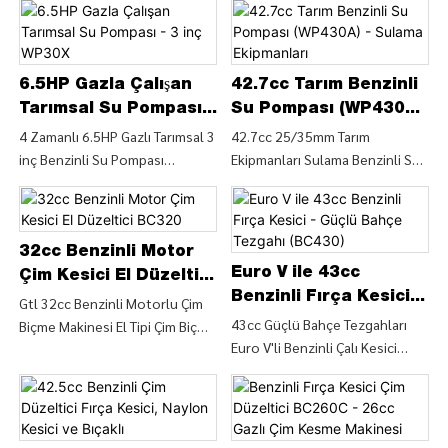
4300psi, Taşınabilir Yüksek
inç Çıkışlı Dizel Su Pompası Su
zamanlı 5,5HP Motorlu Bahçe
Basınçlı Su Temizleyici , Benzinli
Pompası Hakkında Ayrıntıları ve
Aletleri Benzinli Su Pompası
Basınçlı Yıkama Makinesi
Fiyatı Bulun Tarımsal Sulama için
(WP20X)'den Bahçe Aletleri
(CS250D) - ÇİN GTL TOOLS
3,8 HP Dizel Motorlu Yüksek
Elektrikli Aletler ile ilgili
6.5HP Gazla Çalışan
42.7cc Tarım Benzinli
SINIRLI
Basınçlı Su Pompası (WP50D) -
Ayrıntıları ve Fiyatı Bulun - CHINA
Tarımsal Su Pompası -
Su Pompası (WP430A)
CHINA GTL TOOLS LIMITED
GTL TOOLS LIMITED
3 inç WP30X
- Sulama Ekipmanları
4 Zamanlı 6.5HP Gazlı Tarımsal 3
42.7cc 25/35mm Tarım
inç Benzinli Su Pompası
Ekipmanları Sulama Benzinli Su
(WP30X), 4 Zamanlı 6.5HP Gazlı
Pompası (WP430A), 42.7cc
Tarımsal 3 inç Benzinli Su
25/35mm Tarım Ekipmanları
Pompası (WP30X)'den Elektrikli
Sulama Benzinli Su Pompası
Aletler Bahçe Aletleri ile ilgili
(WP430A)'dan Su Pompası Su
32cc Benzinli Motor
Ayrıntıları ve Fiyatı Bulun - CHINA
Makinesi Hakkında Ayrıntıları ve
Euro V ile 43cc
Çim Kesici El Düzeltici
GTL TOOLS LIMITED
Fiyatı Bulun - CHINA GTL TOOLS
Benzinli Fırça Kesici -
BC320
Gtl 32cc Benzinli Motorlu Çim
LIMITED
Güçlü Bahçe Tezgahı
43cc Güçlü Bahçe Tezgahları
Biçme Makinesi El Tipi Çim Biçme
Euro V'li Benzinli Çalı Kesici
(BC430)
Daha Geniş Saplı Fırça Kesici
(BC430), 43cc'den Benzinli Çim
(BC320), Fırça Kesici Çim Biçme
Düzeltici Çalı Kesici Makinesi ile
Makinesi ile ilgili Ayrıntıları ve
İlgili Ayrıntıları ve Fiyatını Bulun
Fiyatını Gtl 32cc Benzinli
Güçlü Bahçe Tezgahları Euro V'li
Motorlu Çim Biçme Makinesi El