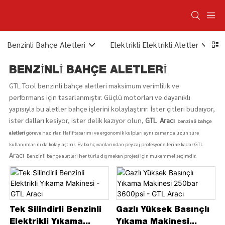
Benzinli Bahçe Aletleri
Elektrikli Elektrikli Aletler
BENZINLI BAHÇE ALETLERI
GTL Tool benzinli bahçe aletleri maksimum verimlilik ve
performans için tasarlanmıştır. Güçlü motorları ve dayanıklı
yapısıyla bu aletler bahçe işlerini kolaylaştırır. İster çitleri budaıyor,
ister dalları kesiyor, ister delik kazıyor olun,
GTL
Aracı
benzinli bahçe
aletleri
göreve hazırlar. Hafif tasarımı ve ergonomik kulpları aynı zamanda uzun süre
kullanımlarını da kolaylaştırır. Ev bahçıvanlarından peyzaj profesyonellerine kadar GTL
Aracı
Benzinli bahçe aletleri her türlü dış mekan projesi için mükemmel seçimdir.
Tek Silindirli Benzinli
Gazlı Yüksek Basınçlı
Elektrikli Yıkama
Yıkama Makinesi