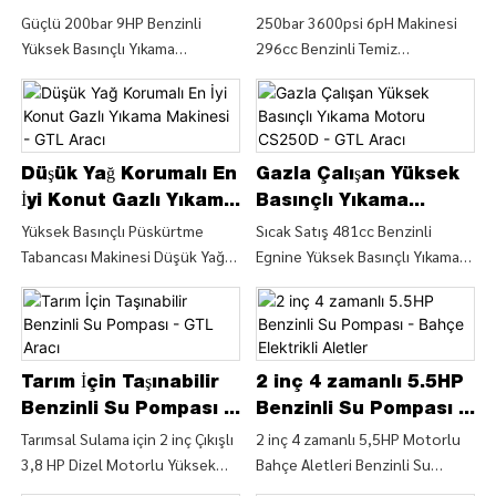
Makinesi - GTL Aracı
250bar 3600psi - GTL
Güçlü 200bar 9HP Benzinli
250bar 3600psi 6pH Makinesi
Yüksek Basınçlı Yıkama
296cc Benzinli Temiz
Aracı
Makinesi, Tek Silindirli, 4
Ekipman/Benzinli Yüksek
Zamanlı, Hava Soğutmalı
Basınçlı Yıkama Makinesi
Benzinli Motorlu (CS200B),
(CS200D), 250bar Yüksek
Benzinli Yüksek Basınçlı Yıkama
Basınçlı Yıkama Makinesi
Makinesi Benzinli Basınçlı
Hakkında Ayrıntıları ve Fiyatını
Düşük Yağ Korumalı En
Gazla Çalışan Yüksek
Yıkama Makinesi Hakkında
250bar 3600psi 6pH
İyi Konut Gazlı Yıkama
Basınçlı Yıkama
Detayları ve Fiyatı Bul Güçlü
Makinesi'nden Bul 296cc
Makinesi - GTL Aracı
Motoru CS250D - GTL
Yüksek Basınçlı Püskürtme
Sıcak Satış 481cc Benzinli
200bar 9HP Benzinli Yüksek
Benzinli Temiz Ekipman/Benzinli
Tabancası Makinesi Düşük Yağ
Egnine Yüksek Basınçlı Yıkama
Aracı
Basınçlı Yıkama Makinesi, Tek
Yüksek Basınçlı Yıkama Makinesi
Korumalı Yüksek Basınçlı Yıkama
Makinesi 300bar 4300psi,
Silindirli, 4- Stroklu, Hava
(CS200D) - CHINA GTL TOOLS
Makinesi (CS180G), Yüksek
Taşınabilir Yüksek Basınçlı Su
Soğutmalı Benzinli Motor
SINIRLI
Basınçlı Püskürtme Tabancası
Temizleyici, Benzinli Basınçlı
(CS200B) - CHINA GTL TOOLS
Makinesi Düşük Yağ Korumalı
Yıkama Makinesi (CS250D),
LIMITED
Yüksek Basınçlı Yıkama Makinesi
Sıcak Satıştan Su Temizleyici
Tarım İçin Taşınabilir
2 inç 4 zamanlı 5.5HP
(CS180G) Su Temizleyici
Temizleme Makinesi Hakkında
Benzinli Su Pompası -
Benzinli Su Pompası -
Temizleme Makinesi Hakkında
Ayrıntıları ve Fiyatı Bulun 481cc
GTL Aracı
Bahçe Elektrikli
Tarımsal Sulama için 2 inç Çıkışlı
2 inç 4 zamanlı 5,5HP Motorlu
Ayrıntıları ve Fiyatı Bulun - CHINA
Benzinli Egnine Yüksek Basınçlı
3,8 HP Dizel Motorlu Yüksek
Bahçe Aletleri Benzinli Su
Aletler
GTL TOOLS LIMITED
Yıkama Makinesi 300bar
Basınçlı Su Pompası (WP50D), 2
Pompası (WP20X), 2 inç 4