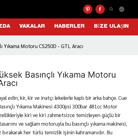
ZDA
VAKALAR
HABERLER
BIZE ULAŞIN
çlı Yıkama Motoru CS250D - GTL Aracı
Yüksek Basınçlı Yıkama Motoru
Aracı
ayal edin; kir, kir ve inatçı lekelerle kaplı bir arka bahçe. Cue
 Basınçlı Yıkama Makinesi 4300psi 300bar 481cc Motor
llikleriyle kiri ve kiri zahmetsizce temizleyen güçlü bir
tasarımı ve sağlam motoruyla bu basınçlı yıkama makinesi,
siz bırakarak her türlü temizlik işinin kahramanıdır. Bu