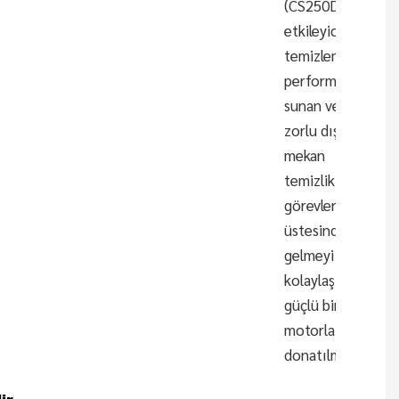
(CS250D),
etkileyici
temizleme
performansı
sunan ve
zorlu dış
mekan
temizlik
görevlerinin
üstesinden
gelmeyi
kolaylaştıran
güçlü bir
motorla
donatılmıştır.