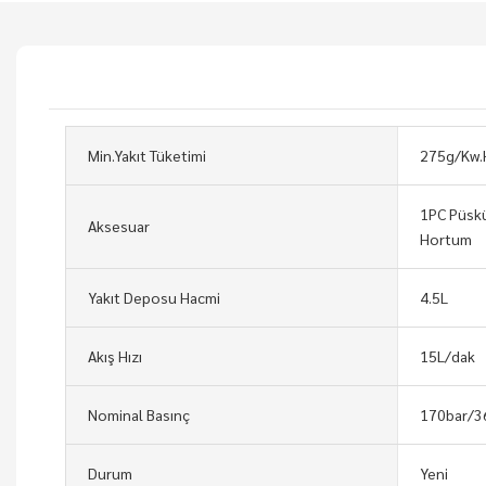
Min.Yakıt Tüketimi
275g/Kw.
1PC Püskü
Aksesuar
Hortum
Yakıt Deposu Hacmi
4.5L
Akış Hızı
15L/dak
Nominal Basınç
170bar/3
Durum
Yeni