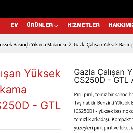
EV
ÜRÜNLER
HIZMETLER
HAKKIMI
Yüksek Basınçlı Yıkama Makinesi
Gazla Çalışan Yüksek Basın
Gazla Çalışan 
CS250D - GTL 
Pırıl pırıl, temiz bir sahne h
Taşınabilir Benzinli Yüksek
(CS250D) - yüksek basınç öze
temizlik arkadaşı. Kompakt 
yüzeyleri pırıl pırıl ve leke