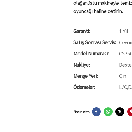
olağanüstü makineyle temizli
oyuncağı haline getirin.
Garanti:
1 Yıl
Satış Sonrası Servis:
Çevri
Model Numarası:
CS25
Nakliye:
Deste
Menşe Yeri:
Çin
Ödemeler:
L/C,D
Share with: