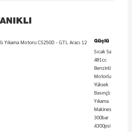
ANIKLI
Güçlü
Sıcak Satış
481cc
Benzinli
Motorlu
Yüksek
Basınçlı
Yıkama
Makinesi
300bar
4300psi