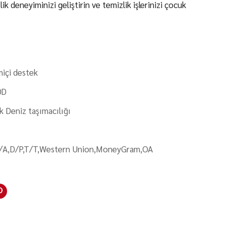
k deneyiminizi geliştirin ve temizlik işlerinizi çocuk
miçi destek
0D
k Deniz taşımacılığı
/A,D/P,T/T,Western Union,MoneyGram,OA