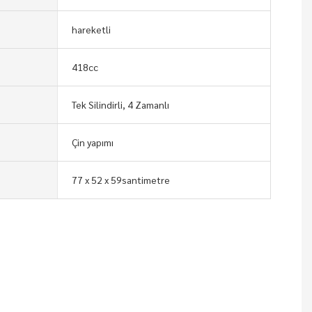
hareketli
418cc
Tek Silindirli, 4 Zamanlı
Çin yapımı
77 x 52 x 59santimetre