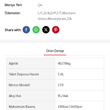
Menşe Yeri:
Çin
Ödemeler:
L/C,D/A,D/P,T/T,Western
Union,MoneyGram,OA
Share with:
Ürün Detayı
Ağırlık
40/38kg
Yakıt Deposu Hacmi
3.6L
Motor Modeli
170
Akış Hızı
9L/dak
Maksimum Basınç
180bar/2600psi