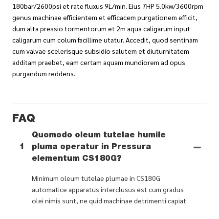
180bar/2600psi et rate fluxus 9L/min. Eius 7HP 5.0kw/3600rpm
genus machinae efficientem et efficacem purgationem efficit,
dum alta pressio tormentorum et 2m aqua caligarum input
caligarum cum colum facillime utatur. Accedit, quod sentinam
cum valvae scelerisque subsidio salutem et diuturnitatem
additam praebet, eam certam aquam mundiorem ad opus
purgandum reddens.
FAQ
Quomodo oleum tutelae humile
1
pluma operatur in Pressura
elementum CS180G?
Minimum oleum tutelae plumae in CS180G
automatice apparatus interclusus est cum gradus
olei nimis sunt, ne quid machinae detrimenti capiat.