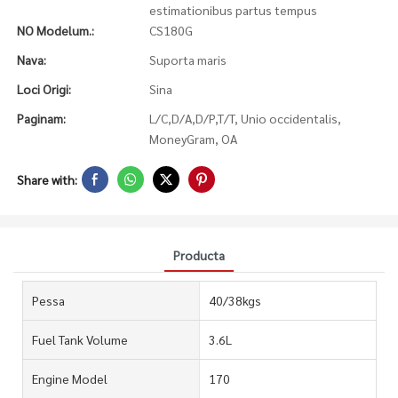
estimationibus partus tempus
NO Modelum.:
CS180G
Nava:
Suporta maris
Loci Origi:
Sina
Paginam:
L/C,D/A,D/P,T/T, Unio occidentalis,
MoneyGram, OA
Share with:
Producta
Pessa
40/38kgs
Fuel Tank Volume
3.6L
Engine Model
170