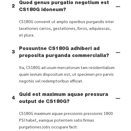
Quod genus purgatio negotium est
2
CS180G idoneum?
CS180G convenit ut amplis operibus purgandis inter
lavationes carros, gestationes, foros, adquiescas,
et plura.
Possuntne CS180G adhiberi ad
3
proposita purganda commercialia?
Ita, CS180G ad usum mercatorum tam residentialium
quam levium dispositum est, ut specimen pro parvis
negotiis vel redemptoribus efficiat.
Quid est maximum aquae pressura
4
output de CS180G?
CS180G maximum aquae pressionis pressionis 1800
PSI habet, eamque potentem satis firmas
purgationes jobs occupare facit.