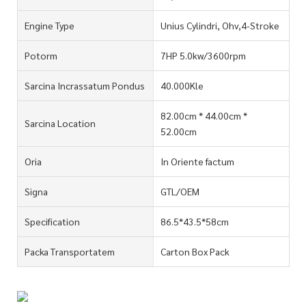
Engine Type
Unius Cylindri, Ohv,4-Stroke
Potorm
7HP 5.0kw/3600rpm
Sarcina Incrassatum Pondus
40.000Kle
82.00cm * 44.00cm *
Sarcina Location
52.00cm
Oria
In Oriente factum
Signa
GTL/OEM
Specification
86.5*43.5*58cm
Packa Transportatem
Carton Box Pack