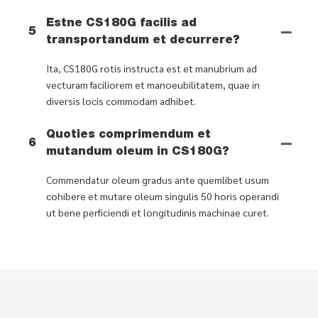
Estne CS180G facilis ad
5
transportandum et decurrere?
Ita, CS180G rotis instructa est et manubrium ad
vecturam faciliorem et manoeubilitatem, quae in
diversis locis commodam adhibet.
Quoties comprimendum et
6
mutandum oleum in CS180G?
Commendatur oleum gradus ante quemlibet usum
cohibere et mutare oleum singulis 50 horis operandi
ut bene perficiendi et longitudinis machinae curet.