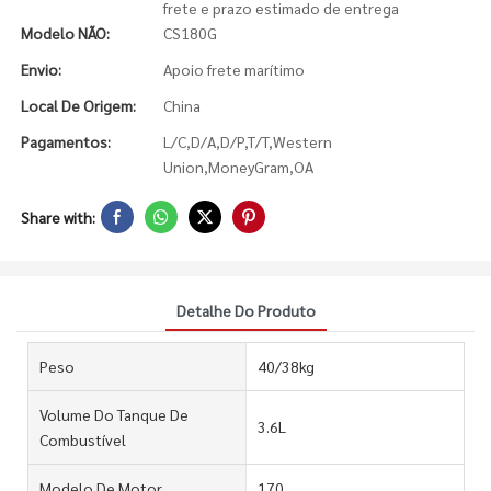
frete e prazo estimado de entrega
Modelo NÃO:
CS180G
Envio:
Apoio frete marítimo
Local De Origem:
China
Pagamentos:
L/C,D/A,D/P,T/T,Western
Union,MoneyGram,OA
Share with:
Detalhe Do Produto
Peso
40/38kg
Volume Do Tanque De
3.6L
Combustível
Modelo De Motor
170