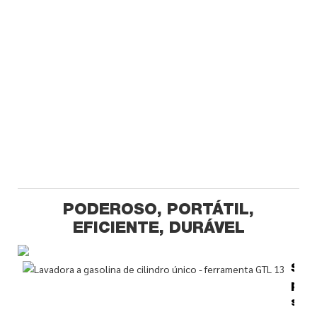
PODEROSO, PORTÁTIL,
EFICIENTE, DURÁVEL
Saí
pot
sup