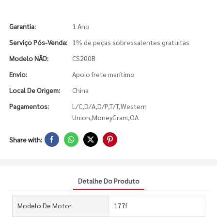
Garantia:
1 Ano
Serviço Pós-Venda:
1% de peças sobressalentes gratuitas
Modelo NÃO:
CS200B
Envio:
Apoio frete marítimo
Local De Origem:
China
Pagamentos:
L/C,D/A,D/P,T/T,Western
Union,MoneyGram,OA
Share with:
Detalhe Do Produto
Modelo De Motor
177f