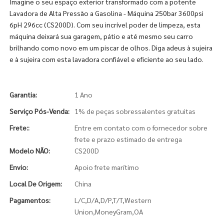
Imagine o seu espaço exterior transformado com a potente
Lavadora de Alta Pressão a Gasolina - Máquina 250bar 3600psi
6pH 296cc (CS200D). Com seu incrível poder de limpeza, esta
máquina deixará sua garagem, pátio e até mesmo seu carro
brilhando como novo em um piscar de olhos. Diga adeus à sujeira
e à sujeira com esta lavadora confiável e eficiente ao seu lado.
Garantia:
1 Ano
Serviço Pós-Venda:
1% de peças sobressalentes gratuitas
Frete::
Entre em contato com o fornecedor sobre
frete e prazo estimado de entrega
Modelo NÃO:
CS200D
Envio:
Apoio frete marítimo
Local De Origem:
China
Pagamentos:
L/C,D/A,D/P,T/T,Western
Union,MoneyGram,OA