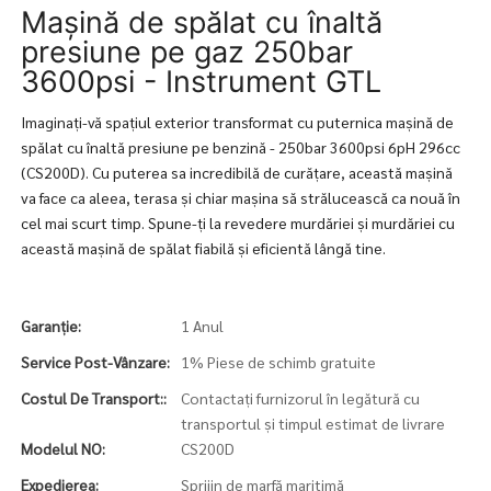
Mașină de spălat cu înaltă
presiune pe gaz 250bar
3600psi - Instrument GTL
Imaginați-vă spațiul exterior transformat cu puternica mașină de
spălat cu înaltă presiune pe benzină - 250bar 3600psi 6pH 296cc
(CS200D). Cu puterea sa incredibilă de curățare, această mașină
va face ca aleea, terasa și chiar mașina să strălucească ca nouă în
cel mai scurt timp. Spune-ți la revedere murdăriei și murdăriei cu
această mașină de spălat fiabilă și eficientă lângă tine.
Garanție:
1 Anul
Service Post-Vânzare:
1% Piese de schimb gratuite
Costul De Transport::
Contactați furnizorul în legătură cu
transportul și timpul estimat de livrare
Modelul NO:
CS200D
Expedierea:
Sprijin de marfă maritimă