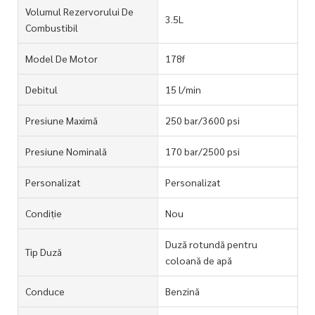
Volumul Rezervorului De
3.5L
Combustibil
Model De Motor
178f
Debitul
15 l/min
Presiune Maximă
250 bar/3600 psi
Presiune Nominală
170 bar/2500 psi
Personalizat
Personalizat
Condiție
Nou
Duză rotundă pentru
Tip Duză
coloană de apă
Conduce
Benzină