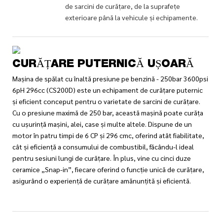
de sarcini de curățare, de la suprafețe
exterioare până la vehicule și echipamente.
CURĂȚARE PUTERNICĂ UȘOARĂ
Mașina de spălat cu înaltă presiune pe benzină - 250bar 3600psi
6pH 296cc (CS200D) este un echipament de curățare puternic
și eficient conceput pentru o varietate de sarcini de curățare.
Cu o presiune maximă de 250 bar, această mașină poate curăța
cu ușurință mașini, alei, case și multe altele. Dispune de un
motor în patru timpi de 6 CP și 296 cmc, oferind atât fiabilitate,
cât și eficiență a consumului de combustibil, făcându-l ideal
pentru sesiuni lungi de curățare. În plus, vine cu cinci duze
ceramice „Snap-in”, fiecare oferind o funcție unică de curățare,
asigurând o experiență de curățare amănunțită și eficientă.