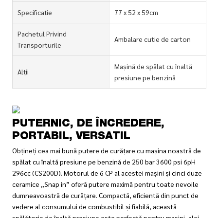
Specificație
77 x 52 x 59cm
Pachetul Privind
Ambalare cutie de carton
Transporturile
Mașină de spălat cu înaltă
Alții
presiune pe benzină
PUTERNIC, DE ÎNCREDERE,
PORTABIL, VERSATIL
Obțineți cea mai bună putere de curățare cu mașina noastră de
spălat cu înaltă presiune pe benzină de 250 bar 3600 psi 6pH
296cc (CS200D). Motorul de 6 CP al acestei mașini și cinci duze
ceramice „Snap in” oferă putere maximă pentru toate nevoile
dumneavoastră de curățare. Compactă, eficientă din punct de
vedere al consumului de combustibil și fiabilă, această
spălătorie de înaltă presiune este perfectă pentru mașini, alei,