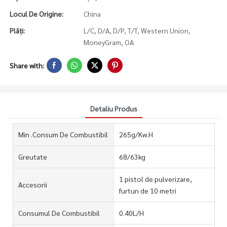
Locul De Origine:
China
Plăți:
L/C, D/A, D/P, T/T, Western Union,
MoneyGram, OA
Share with:
Detaliu Produs
Min .Consum De Combustibil
265g/Kw.H
Greutate
68/63kg
1 pistol de pulverizare,
Accesorii
furtun de 10 metri
Consumul De Combustibil
0.40L/H