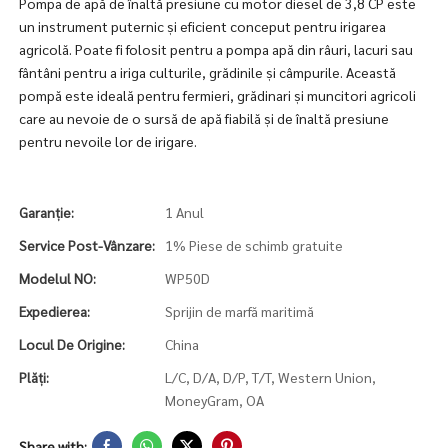
Pompa de apă de înaltă presiune cu motor diesel de 3,8 CP este
un instrument puternic și eficient conceput pentru irigarea
agricolă. Poate fi folosit pentru a pompa apă din râuri, lacuri sau
fântâni pentru a iriga culturile, grădinile și câmpurile. Această
pompă este ideală pentru fermieri, grădinari și muncitori agricoli
care au nevoie de o sursă de apă fiabilă și de înaltă presiune
pentru nevoile lor de irigare.
Garanție:
1 Anul
Service Post-Vânzare:
1% Piese de schimb gratuite
Modelul NO:
WP50D
Expedierea:
Sprijin de marfă maritimă
Locul De Origine:
China
Plăți:
L/C, D/A, D/P, T/T, Western Union,
MoneyGram, OA
Share with: