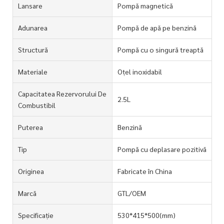
Lansare
Pompă magnetică
Adunarea
Pompă de apă pe benzină
Structură
Pompă cu o singură treaptă
Materiale
Oțel inoxidabil
Capacitatea Rezervorului De
2.5L
Combustibil
Puterea
Benzină
Tip
Pompă cu deplasare pozitivă
Originea
Fabricate în China
Marcă
GTL/OEM
Specificație
530*415*500(mm)