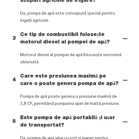
scopuri agricole de irigare?
Da, pompa de apă este concepută special pentru
irigații agricole.
Ce tip de combustibil folosește
3
motorul diesel al pompei de apă?
Motorul diesel al pompei de apă folosește motorină
obișnuită.
Care este presiunea maximă pe
4
care o poate genera pompa de apă?
Pompa de apă poate genera o presiune maximă de
3,8 CP, permițând pomparea apei de înaltă presiune.
Este pompa de apă portabilă și ușor
5
de transportat?
Da, pompa de apa vine cu roti si maner pentru