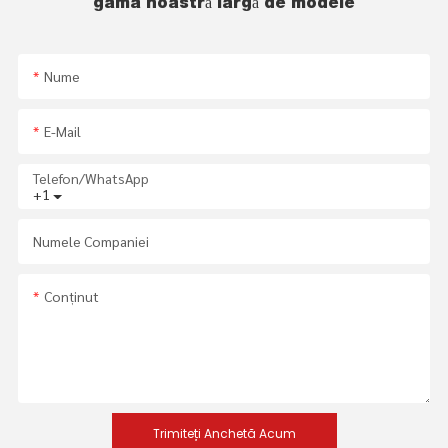
gama noastră largă de modele
Nume
E-Mail
Telefon/WhatsApp
+1
Numele Companiei
Conţinut
Trimiteți Anchetă Acum