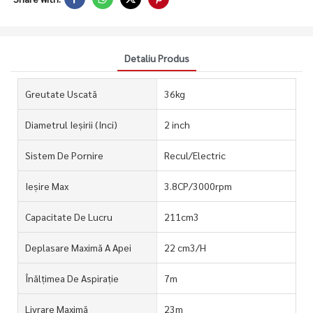
Detaliu Produs
Greutate Uscată
36kg
Diametrul Ieșirii (inci)
2 inch
Sistem De Pornire
Recul/Electric
Ieșire Max
3.8CP/3000rpm
Capacitate De Lucru
211cm3
Deplasare Maximă A Apei
22 cm3/H
Înălțimea De Aspirație
7m
Livrare Maximă
23m