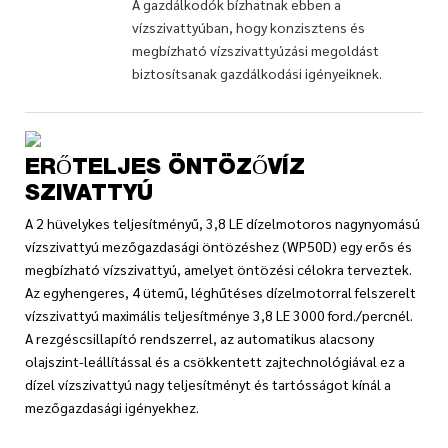
A gazdálkodók bízhatnak ebben a
vízszivattyúban, hogy konzisztens és
megbízható vízszivattyúzási megoldást
biztosítsanak gazdálkodási igényeiknek.
ERŐTELJES ÖNTÖZŐVÍZ
SZIVATTYÚ
A 2 hüvelykes teljesítményű, 3,8 LE dízelmotoros nagynyomású
vízszivattyú mezőgazdasági öntözéshez (WP50D) egy erős és
megbízható vízszivattyú, amelyet öntözési célokra terveztek.
Az egyhengeres, 4 ütemű, léghűtéses dízelmotorral felszerelt
vízszivattyú maximális teljesítménye 3,8 LE 3000 ford./percnél.
A rezgéscsillapító rendszerrel, az automatikus alacsony
olajszint-leállítással és a csökkentett zajtechnológiával ez a
dízel vízszivattyú nagy teljesítményt és tartósságot kínál a
mezőgazdasági igényekhez.