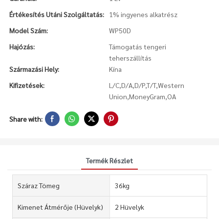
Értékesítés Utáni Szolgáltatás:
1% ingyenes alkatrész
Model Szám:
WP50D
Hajózás:
Támogatás tengeri
teherszállítás
Származási Hely:
Kína
Kifizetések:
L/C,D/A,D/P,T/T,Western
Union,MoneyGram,OA
Share with:
Termék Részlet
Száraz Tömeg
36kg
Kimenet Átmérője (hüvelyk)
2 Hüvelyk