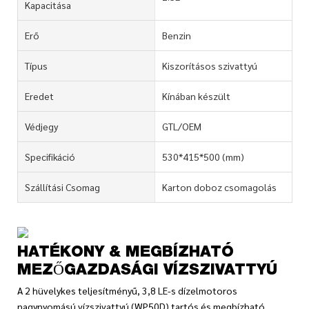
Kapacitása
Erő
Benzin
Típus
Kiszorításos szivattyú
Eredet
Kínában készült
Védjegy
GTL/OEM
Specifikáció
530*415*500 (mm)
Szállítási Csomag
Karton doboz csomagolás
HATÉKONY & MEGBÍZHATÓ
MEZŐGAZDASÁGI VÍZSZIVATTYÚ
A 2 hüvelykes teljesítményű, 3,8 LE-s dízelmotoros
nagynyomású vízszivattyú (WP50D) tartós és megbízható