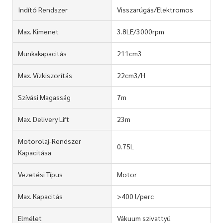
Indító Rendszer
Visszarúgás/Elektromos
Max. Kimenet
3.8LE/3000rpm
Munkakapacitás
211cm3
Max. Vízkiszorítás
22cm3/H
Szívási Magasság
7m
Max. Delivery Lift
23m
Motorolaj-Rendszer
0.75L
Kapacitása
Vezetési Típus
Motor
Max. Kapacitás
>400 l/perc
Elmélet
Vákuum szivattyú