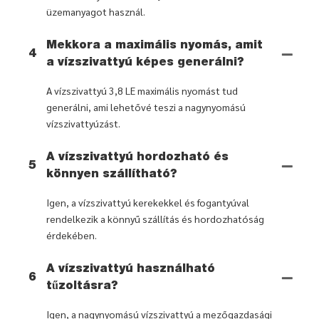
üzemanyagot használ.
Mekkora a maximális nyomás, amit
4
a vízszivattyú képes generálni?
A vízszivattyú 3,8 LE maximális nyomást tud
generálni, ami lehetővé teszi a nagynyomású
vízszivattyúzást.
A vízszivattyú hordozható és
5
könnyen szállítható?
Igen, a vízszivattyú kerekekkel és fogantyúval
rendelkezik a könnyű szállítás és hordozhatóság
érdekében.
A vízszivattyú használható
6
tűzoltásra?
Igen, a nagynyomású vízszivattyú a mezőgazdasági