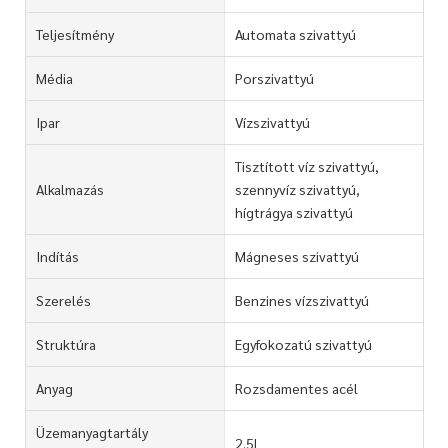
Teljesítmény
Automata szivattyú
Média
Porszivattyú
Ipar
Vízszivattyú
Tisztított víz szivattyú,
Alkalmazás
szennyvíz szivattyú,
hígtrágya szivattyú
Indítás
Mágneses szivattyú
Szerelés
Benzines vízszivattyú
Struktúra
Egyfokozatú szivattyú
Anyag
Rozsdamentes acél
Üzemanyagtartály
2.5L