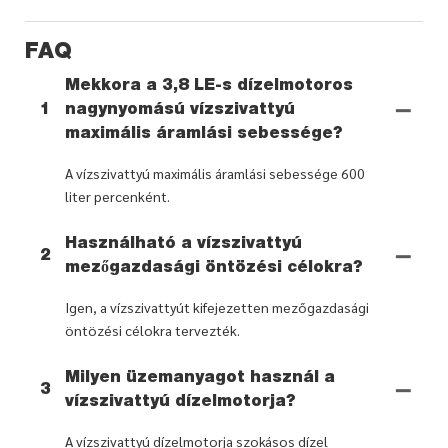
FAQ
Mekkora a 3,8 LE-s dízelmotoros
1
nagynyomású vízszivattyú
maximális áramlási sebessége?
A vízszivattyú maximális áramlási sebessége 600
liter percenként.
Használható a vízszivattyú
2
mezőgazdasági öntözési célokra?
Igen, a vízszivattyút kifejezetten mezőgazdasági
öntözési célokra tervezték.
Milyen üzemanyagot használ a
3
vízszivattyú dízelmotorja?
A vízszivattyú dízelmotorja szokásos dízel