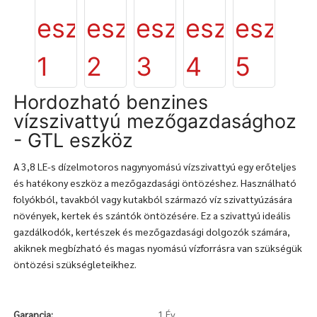
Hordozható benzines
vízszivattyú mezőgazdasághoz
- GTL eszköz
A 3,8 LE-s dízelmotoros nagynyomású vízszivattyú egy erőteljes
és hatékony eszköz a mezőgazdasági öntözéshez. Használható
folyókból, tavakból vagy kutakból származó víz szivattyúzására
növények, kertek és szántók öntözésére. Ez a szivattyú ideális
gazdálkodók, kertészek és mezőgazdasági dolgozók számára,
akiknek megbízható és magas nyomású vízforrásra van szükségük
öntözési szükségleteikhez.
Garancia:
1 Év