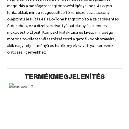
megoldás a mezőgazdasági öntözési igényekhez. Az olyan
funkciókkal, mint a rezgéscsillapító rendszer, az alacsony
olajszintű leállítás és a Lo-Tone hangtompító a zajcsökkentés
érdekében, ez a dízel vízszivattyú hatékony és csendes
működést biztosít. Kompakt kialakítása és kiváló minőségű
motorja tökéletes választássá teszi a gazdálkodók számára,
akik nagy teljesítményű és hatékony vízszivattyút keresnek
öntözési igényeikhez.
TERMÉKMEGJELENÍTÉS