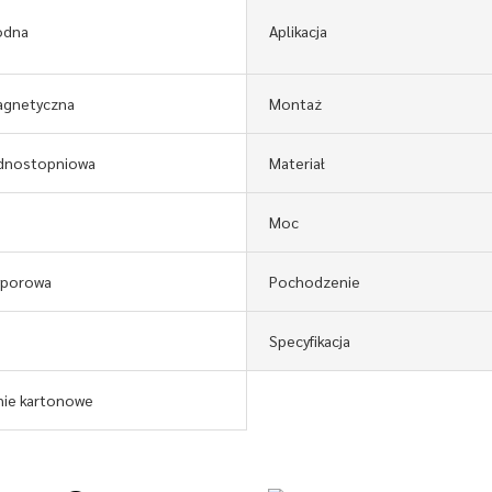
odna
Aplikacja
gnetyczna
Montaż
dnostopniowa
Materiał
Moc
yporowa
Pochodzenie
Specyfikacja
ie kartonowe