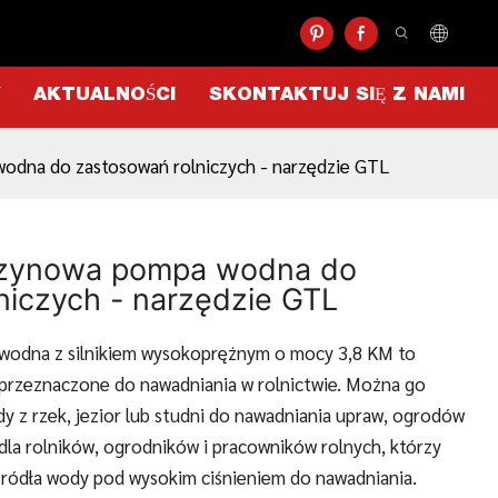
AKTUALNOŚCI
SKONTAKTUJ SIĘ Z NAMI
dna do zastosowań rolniczych - narzędzie GTL
zynowa pompa wodna do
niczych - narzędzie GTL
odna z silnikiem wysokoprężnym o mocy 3,8 KM to
 przeznaczone do nawadniania w rolnictwie. Można go
z rzek, jezior lub studni do nawadniania upraw, ogrodów
a dla rolników, ogrodników i pracowników rolnych, którzy
ródła wody pod wysokim ciśnieniem do nawadniania.