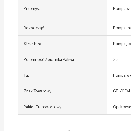
Przemysł
Pompa w
Rozpocząć
Pompa ma
Struktura
Pompa je
Pojemność Zbiornika Paliwa
2.5L
Typ
Pompa w
Znak Towarowy
GTL/OEM
Pakiet Transportowy
Opakowan