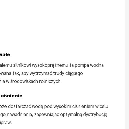
dłu
per
po
zao
pie
wałe
wałemu silnikowi wysokoprężnemu ta pompa wodna
owana tak, aby wytrzymać trudy ciągłego
ia w środowiskach rolniczych.
ciśnienie
e dostarczać wodę pod wysokim ciśnieniem w celu
go nawadniania, zapewniając optymalną dystrybucję
upraw.