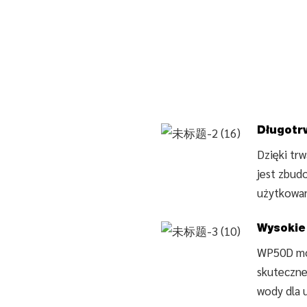
Długotr
Dzięki tr
jest zbud
użytkowan
Wysokie 
WP50D moż
skuteczne
wody dla 