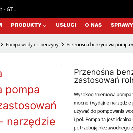
h - GTL
M
PRODUKTY
USŁUGI
O NAS
SPRAWY
Pompa wody do benzyny
Przenośna benzynowa pompa wo
Przenośna ben
zastosowań rol
Wysokociśnieniowa pompa w
mocne i wydajne narzędzie
używać do pompowania wody 
i pól. Pompa ta jest idealn
potrzebują niezawodnego ź