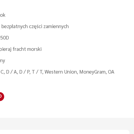
Rok
 bezpłatnych części zamiennych
50D
ieraj fracht morski
iny
 C, D / A, D / P, T / T, Western Union, MoneyGram, OA