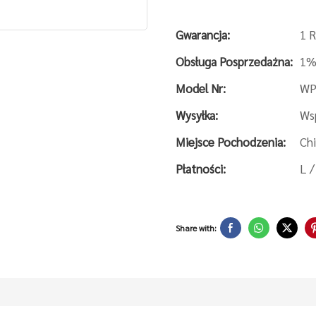
Gwarancja:
1 
Obsługa Posprzedażna:
1%
Model Nr:
WP
Wysyłka:
Wsp
Miejsce Pochodzenia:
Ch
Płatności:
L /
Share with: