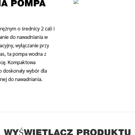
NA POMPA
żnym o średnicy 2 cali i
anie do nawadniania w
acyjny, wyłączanie przy
łas, ta pompa wodna z
racę. Kompaktowa
 to doskonały wybór dla
nej do nawadniania.
WYŚWIETLACZ PRODUKTU