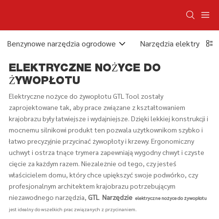
Benzynowe narzędzia ogrodowe
Narzędzia elektryczne
ELEKTRYCZNE NOŻYCE DO
ŻYWOPŁOTU
Elektryczne nożyce do żywopłotu GTL Tool zostały
zaprojektowane tak, aby prace związane z kształtowaniem
krajobrazu były łatwiejsze i wydajniejsze. Dzięki lekkiej konstrukcji i
mocnemu silnikowi produkt ten pozwala użytkownikom szybko i
łatwo precyzyjnie przycinać żywopłoty i krzewy. Ergonomiczny
uchwyt i ostrza tnące trymera zapewniają wygodny chwyt i czyste
cięcie za każdym razem. Niezależnie od tego, czy jesteś
właścicielem domu, który chce upiększyć swoje podwórko, czy
profesjonalnym architektem krajobrazu potrzebującym
niezawodnego narzędzia,
GTL
Narzędzie
elektryczne nożyce do żywopłotu
jest idealny do wszelkich prac związanych z przycinaniem.