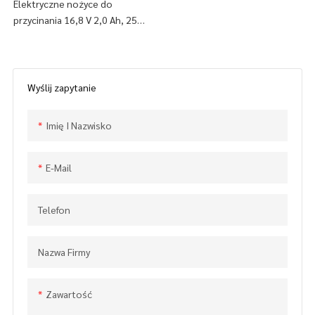
drzew ogrodowych 25
Elektryczne nożyce do
przycinania 16,8 V 2,0 Ah, 25
mm
mm, akumulatorowe nożyce do
drzew ogrodowych (CDPS009-
25A), znajdź szczegóły i cenę
na temat nożyc do przycinania
Wyślij zapytanie
Nożyce ogrodowe od 16,8 V,
2,0 Ah, akumulatorowe 25 mm
Imię I Nazwisko
nożyce do drzew, elektryczne
sekatory (CDPS009-25A) -
CHINY GTL TOOLS LIMITED
E-Mail
Telefon
Nazwa Firmy
Zawartość