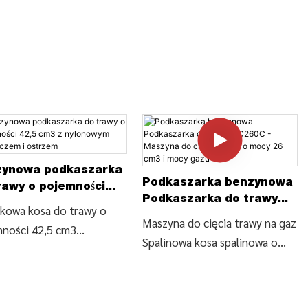
zynowa podkaszarka
Podkaszarka benzynowa
rawy o pojemności
Podkaszarka do trawy
 cm3 z nylonowym
kowa kosa do trawy o
BC260C - Maszyna do
Maszyna do cięcia trawy na gaz
naczem i ostrzem
ności 42,5 cm3
cięcia trawy o mocy 26
Spalinowa kosa spalinowa o
uwowa benzynowa
cm3 i mocy gazu
pojemności 26 cm3
szarka do trawy z
Podkaszarka do trawy z wałem
owym obcinakiem i
zginanym (BC260C), znajdź
em (BC328), znajdź