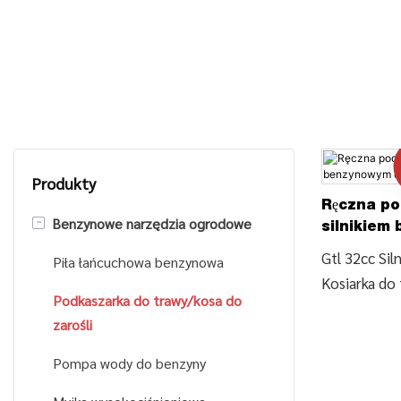
Produkty
Ręczna po
-
Benzynowe narzędzia ogrodowe
silnikiem
pojemnośc
Gtl 32cc Si
Piła łańcuchowa benzynowa
Kosiarka do
Podkaszarka do trawy/kosa do
podkaszarka
zarośli
Wykaszarka 
szerszym uc
Pompa wody do benzyny
znajdź szcze