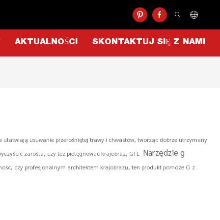
AKTUALNOŚCI
SKONTAKTUJ SIĘ Z NAMI
rze ułatwiają usuwanie przerośniętej trawy i chwastów, tworząc dobrze utrzymany
Narzędzie g
wyczyścić zarośla, czy też pielęgnować krajobraz, GTL
mość, czy profesjonalnym architektem krajobrazu, ten produkt pomoże Ci z