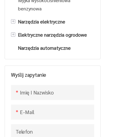
Myjka wysokociśnieniowa
temat Kosia
benzynowa
Podkaszarka 
32cc Silnik
+
Narzędzia elektryczne
do trawy Rę
+
Elektryczne narzędzia ogrodowe
Piła elektryczna
do trawy Wy
z szerszym 
Narzędzia automatyczne
Wiertarka elektryczna
Rozdzielacz logów
- CHINY GT
Elektryczne nożyce do żywopłotu
Wyślij zapytanie
Imię I Nazwisko
E-Mail
Telefon