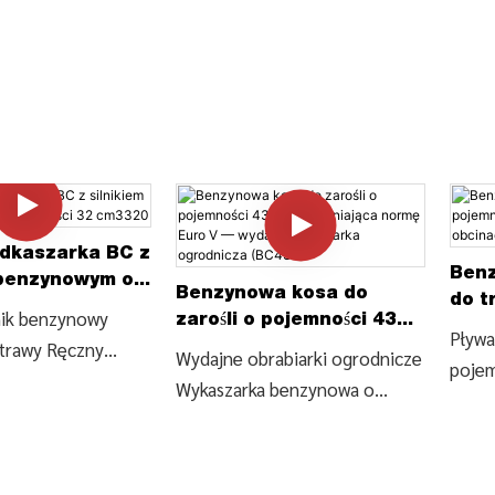
dkaszarka BC z
Ben
 benzynowym o
Benzynowa kosa do
do t
i 32 cm3320
lnik benzynowy
zarośli o pojemności 43
42,5
Pływa
 trawy Ręczny
cm3, spełniająca normę
Wydajne obrabiarki ogrodnicze
obci
pojem
Euro V — wydajna
 do trawy
Wykaszarka benzynowa o
Dwus
obrabiarka ogrodnicza
do trawy z
pojemności 43 cm3, spełniająca
podka
(BC430)
hwytem (BC320),
normę Euro V (BC430). Znajdź
nylon
góły i cenę na
szczegóły i cenę na temat
ostrz