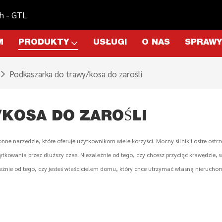
h - GTL
M
PRODUKTY
USŁUGI
O NAS
SPRAWY
Podkaszarka do trawy/kosa do zarośli
KOSA DO ZAROŚLI
onne narzędzie, które oferuje użytkownikom wiele korzyści. Mocny silnik i ostre ost
tkowania przez dłuższy czas. Niezależnie od tego, czy chcesz przyciąć krawędzie, 
leżnie od tego, czy jesteś właścicielem domu, który chce utrzymać własną nierucho