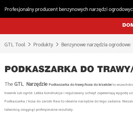
Profesjonalny producent benzynowych narzędzi ogrodowyc
DO
GTL Tool
Produkty
Benzynowe narzędzia ogrodowe
PODKASZARKA DO TRAWY/
The
GTL
Narzędzie
Podkaszarka do trawy/kosa do krzaków
to wszechstr
trawnik lub ogród. Lekka konstrukcja i regulowany uchwyt zapewniają wygodę uży
Podkaszarka / kosa do zarośli Rass to idealne narzędzie do tego zadania. Nieza
łatwością osiągnąć profesjonalne rezultaty.