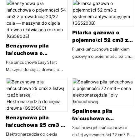
Pilarka gazowa o
pojemności 52 cm3 z
Benzynowa piła
systemem
Pilarka łańcuchowa z silnikiem
łańcuchowa o
gazowym o pojemności 52 cm3
antywibracyjnym
pojemności 54 cm3 z
Piła łańcuchowa Easy Start
z systemem antywibracyjnym
(GS5200B)
Maszyna do cięcia drewna o
prowadnicą 20/22 cala
(GS5200B), znajdź szczegóły i
pojemności 54 cm3 Benzynowa
— maszyna do cięcia
cenę dotyczącą piły
piła łańcuchowa z prowadnicą
drewna ułatwiająca
łańcuchowej Spalinowa piła
20/22 cala (GS5800E). Znajdź
rozruch (GS5800E)
łańcuchowa z Pilarka
szczegóły i cenę na temat
łańcuchowa z silnikiem
elektronarzędzia do kosiarki do
gazowym o pojemności 52 cm3
Spalinowa piła
trawy firmy Easy Start Piła
z systemem antywibracyjnym
Benzynowa piła
łańcuchowa o pojemności 54
łańcuchowa o
(GS5200B) - CHINY GTL TOOLS
łańcuchowa 25 cm3 z
cm3 Maszyna do cięcia drewna
pojemności 72 cm3 –
Spalinowa piła łańcuchowa o
LIMITED
listwą rzeźbiarską —
Elektronarzędzia do cięcia
Benzynowa piła łańcuchowa z
dużej wytrzymałości 72 cm3 Piła
cena elektronarzędzia