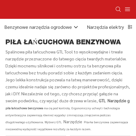
Benzynowe narzędzia ogrodowe
Narzędzia elektryczne
PIŁA ŁAŃCUCHOWA BENZYNOWA
Spalinowa piła łańcuchowa GTL Tool to wysokowydajne i trwałe
narzędzie przeznaczone do łatwego cięcia twardych materiałów.
Dzięki mocnemu silnikowi i ostremu ostrzu ta benzynowa piła
łańcuchowa bez trudu poradzi sobie z każdym zadaniem cięcia.
Jego lekka konstrukcja pozwala na łatwą manewrowość, dzięki
czemu idealnie nadaje się zarówno do projektów profesjonalnych,
jak i DIY. Niezależnie od tego, czy chcesz przyciąć gałęzie na
swoim podwórku, czy wyciąć duże drzewa w lesie,
GTL
Narzędzie g
piła łańcuchowa benzynowa
ma cię pod kontrolą. Ergonomiczny uchwyt i technologia
antywibracyjna zapewniają również wygodę i zmniejszają zmęczenie podczas
Narzędzie
długotrwałego użytkowania. Wybierz GTL
Pilarka benzynowa zapewniająca
niezawodną wydajność i wyjątkowe rezultaty za każdym razem.