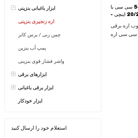
-
ابزار باغبانی بنزینی
اره برقی بنزینی 54 سی سی با
نوار راهنمای 20/22 اینچی -
اره زنجیری بنزینی
 برای شروع
ب اره برقی
GS5800E)
یزی استارت 54 سی سی اره
چمن زنی / برس کاتر
نوار راهنمای
پمپ آب بنزین
20/22 اینچی (GS5800E)،
ار برقی برش
واشر فشار قوی بنزینی
اه برش چوب
+
ابزارهای برقی
 برقی 54 سی سی ایزی
نجیری بنزینی
+
اره برقی
ابزار برقی باغبانی
با نوار راهنمای 20/22 اینچ (GS5)
مته برقی
شکاف لاگ
ابزار خودکار
GTL To
ماشین اصلاح پرچین برقی
استعلام خود را ارسال کنید