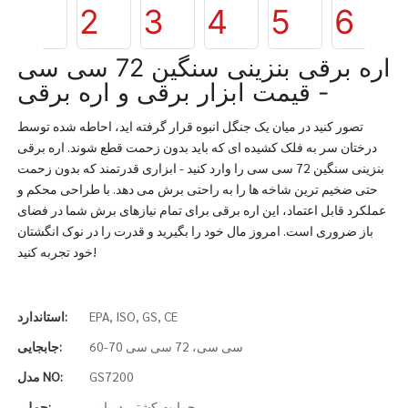
اره برقی بنزینی سنگین 72 سی سی
- قیمت ابزار برقی و اره برقی
تصور کنید در میان یک جنگل انبوه قرار گرفته اید، احاطه شده توسط
درختان سر به فلک کشیده ای که باید بدون زحمت قطع شوند. اره برقی
بنزینی سنگین 72 سی سی را وارد کنید - ابزاری قدرتمند که بدون زحمت
حتی ضخیم ترین شاخه ها را به راحتی برش می دهد. با طراحی محکم و
عملکرد قابل اعتماد، این اره برقی برای تمام نیازهای برش شما در فضای
باز ضروری است. امروز مال خود را بگیرید و قدرت را در نوک انگشتان
خود تجربه کنید!
EPA, ISO, GS, CE
استاندارد:
60-70 سی سی، 72 سی سی
جابجایی:
GS7200
مدل NO:
حمایت کشتی دریایی
حملی: