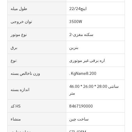
اینچ22/24
طول میله
3500W
توان خروجی
2-سکته مغزی
نوع موتور
بنزین
برق
اره برقی غیر موتوری
نوع:
. KgName8.200
وزن ناخالص بسته
46.00 * 26.00 * 28.00 سانتی
اندازه بسته
متر
8467190000
کد HS
ساخت چین
منشاء
GTL/OEM
نشان تجاری