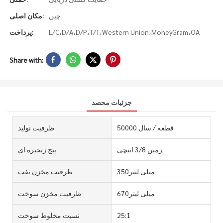
چین
مکان اصلی:
L/C،D/A،D/P،T/T،Western Union،MoneyGram،OA
پرداخت:
Share with:
جزئیات محصد
50000 قطعه / سال
ظرفیت تولید
زمین 3/8 اینچی
پیچ زنجیره ای
میلی لیتر350
ظرفیت مخزن نفت
میلی لیتر670
ظرفیت مخزن سوخت
25:1
نسبت مخلوط سوخت