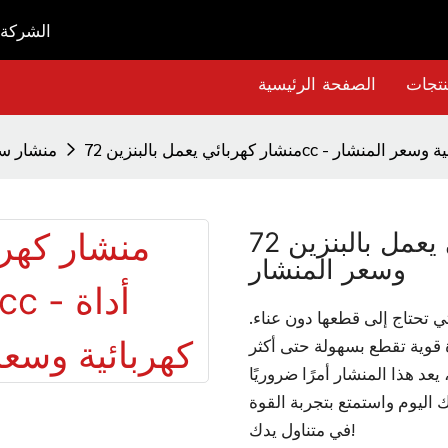
الشركة ا
نتجات
الصفحة الرئيسية
زين 72cc - أداة كهربائية وسعر المنشار
منشار سل
منشار كهربائي يعمل بالبنزين 72cc - أداة كهربائية
وسعر المنشار
 تحتاج إلى قطعها دون عناء.
سم مكعب - وهو أداة قوية تقطع بسهولة حتى أكثر
د هذا المنشار أمرًا ضروريًا
اليوم واستمتع بتجربة القوة
في متناول يدك!