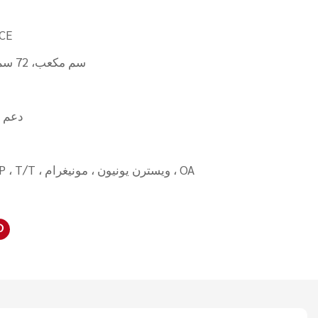
 CE
60-70 سم مكعب، 72 سم مكعب
دعم 
L/C ، D/A ، D/P ، T/T ، ويسترن يونيون ، مونيغرام ، OA