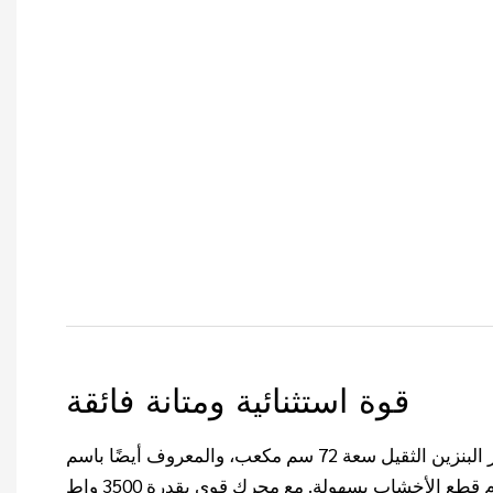
قوة استثنائية ومتانة فائقة
تم تصميم منشار البنزين الثقيل سعة 72 سم مكعب، والمعروف أيضًا باسم GS7200،
للتعامل مع أصعب مهام قطع الأخشاب بسهولة. مع محرك قوي بقدرة 3500 واط