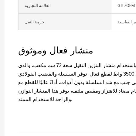
GTL/OEM
العلامة التجارية
ر القياسية
حزمة النقل
منشار فعال وموثوق
أنجز المهمة بشكل أسرع باستخدام منشار البنزين الثقيل سعة 72 سم مكعب، والذي
يتميز بمحرك قوي بقدرة 3500 واط لقطع فعال. توفر السلسلة والقضيب الفولاذي
جنبًا إلى جنب مع شد السلسلة بدون أدوات، أداءً عاليًا للقطع مع
م مضاد للاهتزاز ومقبض ملتف، يوفر هذا المنشار التوازن
والراحة للاستخدام الممتد.