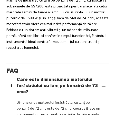
sub numele de GS7200, este proiectată pentru a face față celor
mai grele sarcini de tăiere a lemnului cu ușurință. Cu un motor
puternic de 3500 W și un lanț și bară de oțel de 24 inchi, această
motoferăstrău oferă cea mai înaltă performanță de tăiere.
Echipat cu un sistem anti-vibrații și un mâner de înfășurare
pernă, oferă echilibru și confort în timpul funcționării, făcându-l
instrumentul ideal pentru ferme, comerțul cu construcții și
recoltarea lemnului.
FAQ
Care este dimensiunea motorului
1
ferăstrăului cu lanț pe benzină de 72
cmc?
Dimensiunea motorului ferăstrăului cu lanț pe
benzină de 72 cmc este de 72 cmc, ceea ce îl face un
instrument puternic pentru sarcinile de tăiere grele.