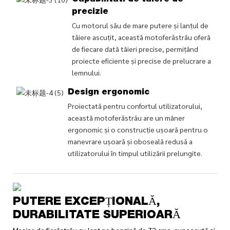
precizie
Cu motorul său de mare putere și lanțul de
tăiere ascuțit, această motoferăstrău oferă
de fiecare dată tăieri precise, permițând
proiecte eficiente și precise de prelucrare a
lemnului.
Design ergonomic
Proiectată pentru confortul utilizatorului,
această motoferăstrău are un mâner
ergonomic și o construcție ușoară pentru o
manevrare ușoară și oboseală redusă a
utilizatorului în timpul utilizării prelungite.
PUTERE EXCEPȚIONALĂ,
DURABILITATE SUPERIOARĂ
Mașina de fierăstrău cu lanț pe benzină de 72 cmc, cunoscută și