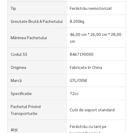
Tip
Ferăstrău nemotorizat
Greutate Brută A Pachetului
8.200kg
46,00 cm * 26,00 cm * 28,00
Mărimea Pachetului
cm
Codul SS
8467190000
Originea
Fabricate în China
Marcă
GTL/OEM
Specificație
72cc
Pachetul Privind
Cutii de export standard
Transporturile
Ferăstrău cu lanț pe
Alții
benzină/benzină