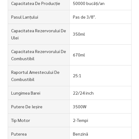
Capacitatea De Producție
50000 bucăți/an
Pasul Lanțului
Pas de 3/8".
Capacitatea Rezervorului De
350ml
Ulei
Capacitatea Rezervorului De
670ml
Combustibil
Raportul Amestecului De
25:1
Combustibil
Lungimea Barei
22/24 inch
Putere De Ieșire
3500W
Tip Motor
2-Tempi
Puterea
Benzină