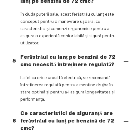
lanț pe benzină de 72 cmc?
În ciuda puterii sale, acest ferăstrău cu lanț este
conceput pentru o manevrare ușoară, cu
caracteristici și comenzi ergonomice pentru a
asigura o experiență confortabilă și sigură pentru
utilizator.
Ferăstrăul cu lanț pe benzină de 72
5
cmc necesită întreținere regulată?
La fel ca orice unealtă electrică, se recomandă
întreținerea regulată pentru a menține drujba în
stare optimă și pentru a-i asigura longevitatea și
performanța.
Ce caracteristici de siguranță are
6
ferăstrăul cu lanț pe benzină de 72
cmc?