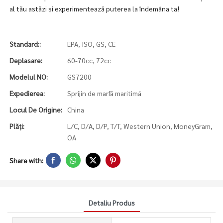
al tău astăzi și experimentează puterea la îndemâna ta!
Standard::
EPA, ISO, GS, CE
Deplasare:
60-70cc, 72cc
Modelul NO:
GS7200
Expedierea:
Sprijin de marfă maritimă
Locul De Origine:
China
Plăți:
L/C, D/A, D/P, T/T, Western Union, MoneyGram,
OA
Share with:
Detaliu Produs