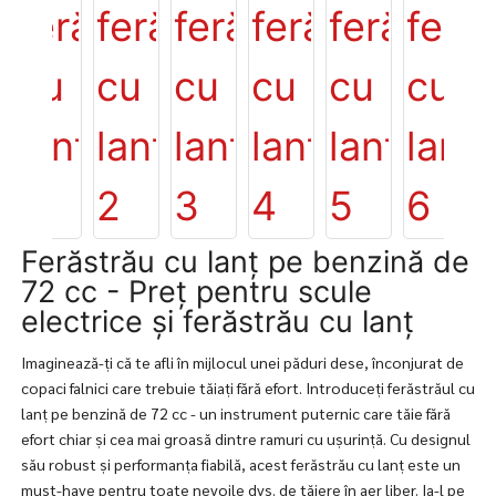
Ferăstrău cu lanț pe benzină de
72 cc - Preț pentru scule
electrice și ferăstrău cu lanț
Imaginează-ți că te afli în mijlocul unei păduri dese, înconjurat de
copaci falnici care trebuie tăiați fără efort. Introduceți ferăstrăul cu
lanț pe benzină de 72 cc - un instrument puternic care tăie fără
efort chiar și cea mai groasă dintre ramuri cu ușurință. Cu designul
său robust și performanța fiabilă, acest ferăstrău cu lanț este un
must-have pentru toate nevoile dvs. de tăiere în aer liber. Ia-l pe