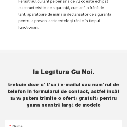
Ferăstrăul cu lanț pe benzină de 72 cc este echipat
cu caracteristici de siguranță, cum ar fi o frână de
lanț, apărătoare de mână și declanșator de siguranță
pentru a preveni accidentele și rănile în timpul
funcționării.
Ia Legătura Cu Noi.
trebuie doar să lăsați e-mailul sau numărul de
telefon în formularul de contact, astfel încât
să vă putem trimite o ofertă gratuită pentru
gama noastră largă de modele
Nume