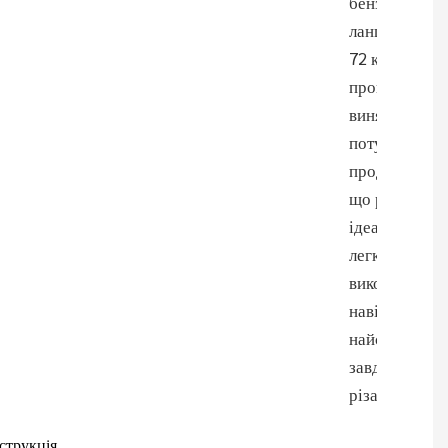
бензинова
ланцюгова п
72 куб.см
пропонує
виняткову
потужність і
продуктивніс
що робить її
ідеальною дл
легкого
виконання
навіть
найскладніш
завдань
різання.
струкція