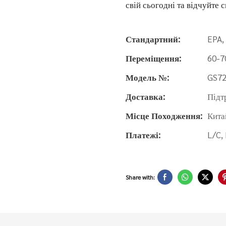
свій сьогодні та відчуйте с
Стандартний:
EPA,
Переміщення:
60-7
Модель №:
GS7
Доставка:
Підт
Місце Походження:
Кита
Платежі:
L/C,
Share with: