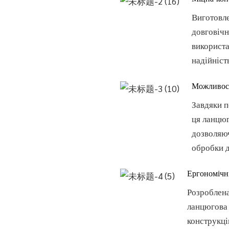
Виготовле
довговічн
використа
надійніст
Можливост
Завдяки 
ця ланцюг
дозволяюч
обробки 
Ергономічн
Розроблена
ланцюгова 
конструкці