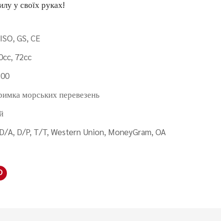
илу у своїх руках!
 ISO, GS, CE
0cc, 72cc
200
римка морських перевезень
й
 D/A, D/P, T/T, Western Union, MoneyGram, OA