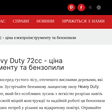
НАС
СПРАВИ
НОВИНИ
ЗВ'ЯЖІТЬСЯ З НАМИ
 - ціна електроінструменту та бензопили
y Duty 72cc - ціна
менту та бензопили
посеред густого лісу, оточеного високими деревами, які
ти. Зустрічайте бензинову ланцюгову пилу Heavy Duty
, який без особливих зусиль з легкістю розрізає навіть
 своїй міцній конструкції та надійній роботі ця бензопила
ших потреб у різанні на відкритому повітрі. Отримайте