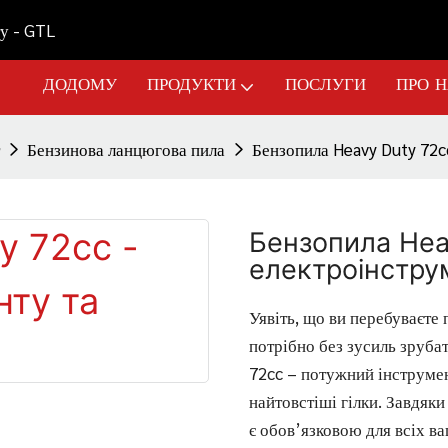
у - GTL
ДОДОМУ
ПРОДУКТИ
ПОСЛУГИ
ПРО 
Бензинова ланцюгова пила
Бензопила Heavy Duty 72cc
Бензопила Heav
електроінстру
Уявіть, що ви перебуваєте 
потрібно без зусиль зруба
72cc – потужний інструмент
найтовстіші гілки. Завдяки
є обов’язковою для всіх ва