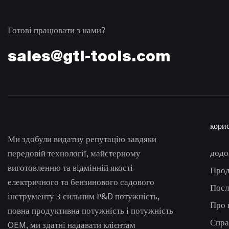
Готові працювати з нами?
sales@gtl-tools.com
кори
Ми здобули видатну репутацію завдяки
дод
передовій технології, майстерному
виготовленню та відмінній якості
Прод
електричного та бензинового садового
Посл
інструменту З сильним Р&D потужність,
Про 
повна продуктивна потужність і потужність
Спра
OEM, ми здатні надавати клієнтам