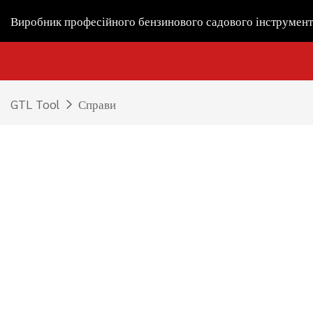
Виробник професійного бензинового садового інструмент
GTL Tool
Справи