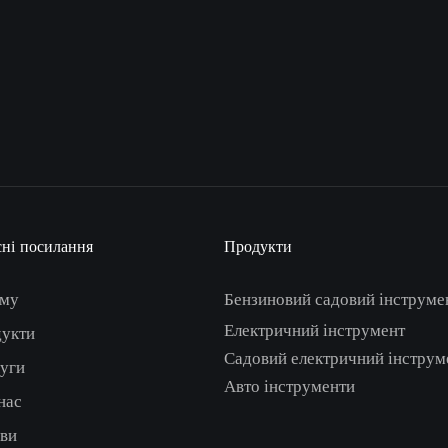
сні посилання
Продукти
ому
Бензиновий садовий інструме
Електричний інструмент
укти
Садовий електричний інструм
уги
Авто інструменти
нас
ви