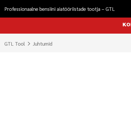
Professionaalne bensiini aiatööriistade tootja – GTL
KO
GTL Tool
Juhtumid