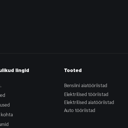
likud lingid
Tooted
.
Bensiini aiatööriistad
Elektrilised tööriistad
ed
Elektrilised aiatööriistad
used
Auto tööriistad
 kohta
umid