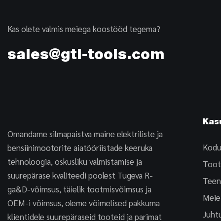
Kas olete valmis meiega koostööd tegema?
sales@gtl-tools.com
Kasu
Omandame silmapaistva maine elektriliste ja
Kodu
bensiinimootorite aiatööriistade keeruka
tehnoloogia, oskusliku valmistamise ja
Toot
suurepärase kvaliteedi poolest Tugeva R-
Teen
ga&D-võimsus, täielik tootmisvõimsus ja
Meie
OEM-i võimsus, oleme võimelised pakkuma
Juht
klientidele suurepäraseid tooteid ja parimat