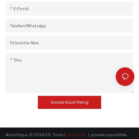
E-Postil
Telefon/WhatsApp
Ettevõtte Nimi
Sisu
Saada Nüüd Päring
Autoriõigus © 2024 GTL Tools |
Silukorda
|
privaatsuspoliitika