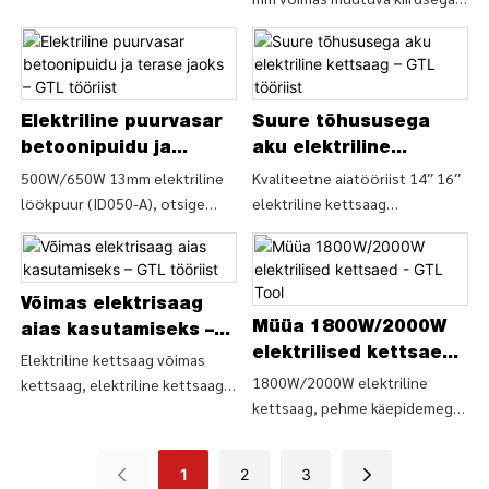
löökkeeraja ja puur (ID044-B),
(ID044-A), otsige üksikasju ja
otsige elektritööriistade
hinna muutuja kohta käsitsi
üksikasju ja hinda
elektritööriistadest 710 W 13
elektritööriistade 710 W 13 mm
mm muutuva kiirusega lööktrell
võimas muutuva kiirusega
Elektriline puurvasar
Suure tõhususega
(ID044-A) – HIINA GTL TOOLS
löökkeeraja ja puur (ID044-B) –
LIMITED
betoonipuidu ja
aku elektriline
HIINA GTL TOOLS LIMITED
terase jaoks – GTL
kettsaag – GTL
500W/650W 13mm elektriline
Kvaliteetne aiatööriist 14′′ 16′′
löökpuur (ID050-A), otsige
elektriline kettsaag
tööriist
tööriist
500W/650W 13mm
puidulõikamiseks. Kvaliteetse
löökpuurvasara (ID050-A)
aiatööriista elektrilise kettsae
puurlöögi üksikasju ja hinda –
14′′ 16′′ elektrilise kettsae
HIINA GTL TOOLS LIMITED
puidu lõikamise kettsae
Võimas elektrisaag
üksikasjad ja hind - HIINA GTL
Müüa 1800W/2000W
aias kasutamiseks –
TOOLS LIMITED
elektrilised kettsaed -
GTL tööriist
Elektriline kettsaag võimas
GTL Tool
1800W/2000W elektriline
kettsaag, elektriline kettsaag
kettsaag, pehme käepidemega
aias kasutamiseks (ECS009),
elektriline kettsaag (ECS005),
elektrilise kettsae elektriliste
1800W/2000W elektriliste
elektritööriistade üksikasjad ja
1
2
3
saetööriistade üksikasjad ja
hind võimas kettsaag,