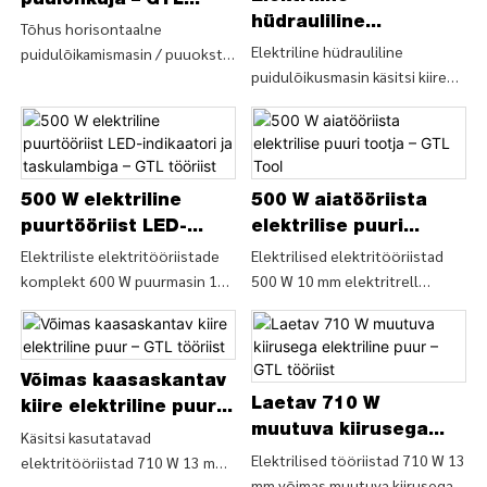
puulõhkuja – GTL
horisontaalne palgilõhkuja
LIMITED
hüdrauliline
tööriist
Tõhus horisontaalne
(LSV12T-106) - HIINA GTL
kaasaskantav käsitsi
Elektriline hüdrauliline
puidulõikamismasin / puuokste
TOOLS LIMITED
puidulõikusmasin käsitsi kiire
puulõhkuja – GTL
lõhkumismasin (LSH5T52HF),
puulõhkuja (LSH5T52H), otsige
tööriist
leidke puidumasinate
puulõhkuja üksikasju ja hinda
üksikasjad ja hind tõhusalt
elektrilise hüdraulilise
horisontaalselt
puidulõikusmasina käsitsi kiire
puidulõikamiseks mõeldud
puulõhkuja (LSH5T52H) kohta -
500 W elektriline
500 W aiatööriista
küttepuidu masin / puuokste
HIINA GTL TOOLS LIMITED
lõhkumismasin (LSH5T52HF) -
puurtööriist LED-
elektrilise puuri
HIINA GTL TOOLS LIMITED
indikaatori ja
tootja – GTL Tool
Elektriliste elektritööriistade
Elektrilised elektritööriistad
komplekt 600 W puurmasin 13
500 W 10 mm elektritrell
taskulambiga – GTL
mm käsilöökpuur (ID0372),
(ED026), otsige elektritrellide
tööriist
otsige elektriliste
elektritööriistade üksikasju ja
elektritööriistade komplekti
hinda ettevõttest Electric
elektriliste elektritööriistade
Power Tools 500 W 10 mm
Võimas kaasaskantav
komplekti 600 W
elektriline puur (ED026) – HIINA
Laetav 710 W
kiire elektriline puur –
puurimismasina 13 mm käsitsi
GTL TOOLS LIMITED
muutuva kiirusega
GTL tööriist
Käsitsi kasutatavad
lööktrelli üksikasju ja hinda –
elektriline puur – GTL
Elektrilised tööriistad 710 W 13
elektritööriistad 710 W 13 mm
HIINA GTL TOOLS LIMITED
mm võimas muutuva kiirusega
tööriist
muutuva kiirusega lööktrell