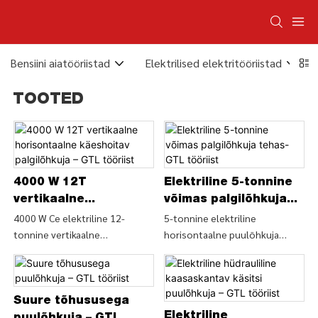
Bensiini aiatööriistad
Elektrilised elektritööriistad
TOOTED
4000 W 12T
Elektriline 5-tonnine
vertikaalne
võimas palgilõhkuja
horisontaalne
tehas- GTL tööriist
4000 W Ce elektriline 12-
5-tonnine elektriline
tonnine vertikaalne
horisontaalne puulõhkuja
käeshoitav
horisontaalne palgilõhkuja
(LSH5T37), otsige puulõhkuja
palgilõhkuja – GTL
(LSV12T-106), otsige 4000 W
üksikasju ja hinda alates 5-
tööriist
Ce elektrilise
tonnisest elektrilisest
puidulõikusmasina üksikasju ja
horisontaalsest puulõhkujast
Suure tõhususega
hinda 12-tonnine vertikaalne
(LSH5T37) – HIINA GTL TOOLS
Elektriline