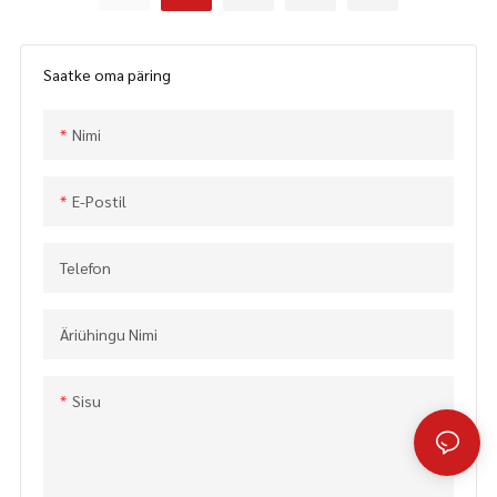
hind, pehme käepidemega
elektriline kettsaag aias
elektriline kettsaag (ECS005) –
kasutamiseks (ECS009) – HIINA
HIINA GTL TOOLS LIMITED
GTL TOOLS LIMITED
Saatke oma päring
Nimi
E-Postil
Telefon
Äriühingu Nimi
Sisu