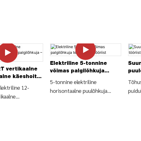
Elektriline 5-tonnine
Suur
T vertikaalne
võimas palgilõhkuja
puul
alne käeshoitav
tehas- GTL tööriist
5-tonnine elektriline
Tõhus
ja – GTL
ektriline 12-
horisontaalne puulõhkuja
puidu
ikaalne
(LSH5T37), otsige puulõhkuja
lõhku
e palgilõhkuja
üksikasju ja hinda alates 5-
leidk
), otsige 4000 W
tonnisest elektrilisest
ja hi
e
horisontaalsest puulõhkujast
puidu
asina üksikasju ja
(LSH5T37) – HIINA GTL
kütte
nine vertikaalne