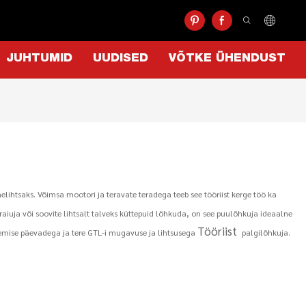
JUHTUMID
UUDISED
VÕTKE ÜHENDUST
htsaks. Võimsa mootori ja teravate teradega teeb see tööriist kerge töö ka
aiuja või soovite lihtsalt talveks küttepuid lõhkuda, on see puulõhkuja ideaalne
Tööriist
lemise päevadega ja tere GTL-i mugavuse ja lihtsusega
palgilõhkuja.