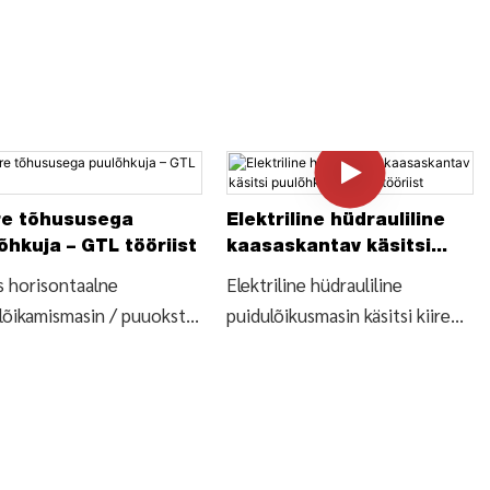
e tõhususega
Elektriline hüdrauliline
õhkuja – GTL tööriist
kaasaskantav käsitsi
puulõhkuja – GTL tööriist
 horisontaalne
Elektriline hüdrauliline
lõikamismasin / puuokste
puidulõikusmasin käsitsi kiire
mismasin (LSH5T52HF),
puulõhkuja (LSH5T52H), otsige
e puidumasinate üksikasjad
puulõhkuja üksikasju ja hinda
nd tõhusalt horisontaalselt
elektrilise hüdraulilise
lõikamiseks mõeldud
puidulõikusmasina käsitsi kiire
puidu masin / puuokste
puulõhkuja (LSH5T52H) kohta