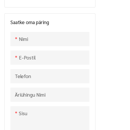
horisontaaln
(LSV12T-106
Saatke oma päring
TOOLS LIM
Nimi
E-Postil
Telefon
Äriühingu Nimi
Sisu