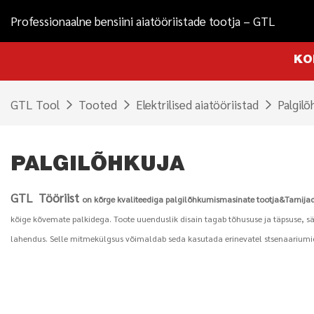
Professionaalne bensiini aiatööriistade tootja – GTL
KO
GTL Tool
Tooted
Elektrilised aiatööriistad
Palgilõ
PALGILÕHKUJA
GTL
Tööriist
on kõrge kvaliteediga palgilõhkumismasinate tootja&Tarnija
kõige kõvemate palkidega. Toote uuenduslik disain tagab tõhususe ja täpsuse, sää
lahendus. Selle mitmekülgsus võimaldab seda kasutada erinevatel stsenaariumidel