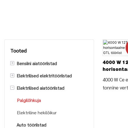
Tooted
+
Bensiini aiatööriistad
4000 W 12
horisonta
+
Elektrilised elektritööriistad
Bensiini kettsaag
palgilõhku
4000 W Ce el
tööriist
tonnine vert
-
Elektrilised aiatööriistad
Murutrimmer/võsalõikur
Elektriline elektrisaag
horisontaaln
Bensiini veepump
Elektriline puur
Palgilõhkuja
(LSV12T-106
Ce elektrilis
Bensiini kõrgsurvepesumasin
Elektriline hekilõikur
puidulõikusm
Auto tööriistad
hinda 12-ton