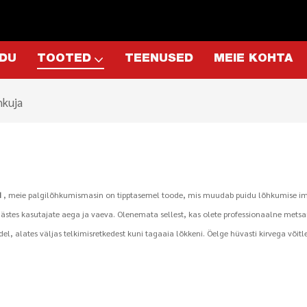
DU
TOOTED
TEENUSED
MEIE KOHTA
hkuja
d
, meie palgilõhkumismasin on tipptasemel toode, mis muudab puidu lõhkumise imeli
stes kasutajate aega ja vaeva. Olenemata sellest, kas olete professionaalne metsar
, alates väljas telkimisretkedest kuni tagaaia lõkkeni. Öelge hüvasti kirvega võit