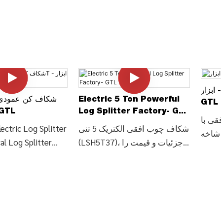
 ابزار
Electric 5 Ton Powerful
GTL
Log Splitter Factory- GTL
12T - ابزار 
قی با
Tool
شکاف چوب افقی الکتریک 5 تنی
ectric Log Splitter
 شاخه
(LSH5T37)، جزئیات و قیمت را
al Log Splitter
چوب (LSH5T52HF)، جزئیات و
در مورد شکاف چوب خردکن
(T-106
را از
چوب از شکاف کن چوب افقی 5
دستگاه برش چوب 
قی با
تنی الکتریک (LSH5T37) - چین
ف برش
GTL TOOLS LIMITED
عمود
LSH5T52H) -
LSNAT-106TL)
L