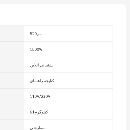
مم520
1500W
پشتیبانی آنلاین
کتابچه راهنمای
110V/230V
کیلوگرم61
سفارشی