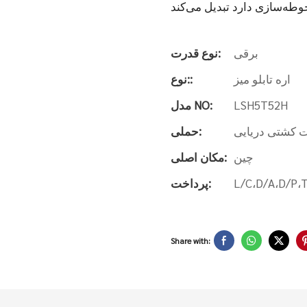
برقی
نوع قدرت:
اره تابلو میز
نوع::
LSH5T52H
مدل NO:
 کشتی دریایی
حملی:
چین
مکان اصلی:
L/C،D/A،D/P،
پرداخت:
Share with: