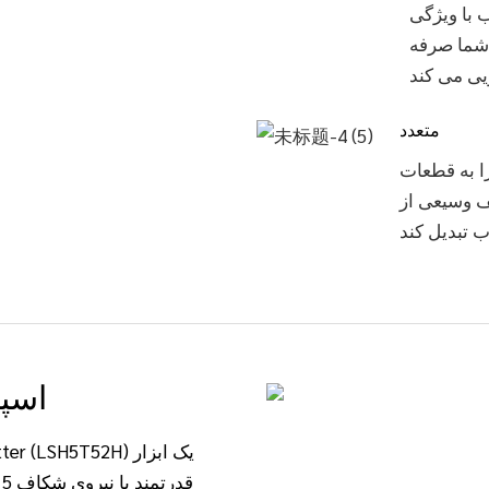
Wood  خود فرآیند برش
 شما صرفه
متعدد
ا به قطعات
ف وسیعی از
اسپل
ق