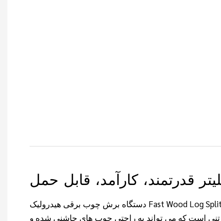
یتر قدرتمند، کارآمد، قابل حمل
دستگاه برش چوب برقی هیدرولیک Fast Wood Log Splitter (LSH5T52H) یک ابزار
درتمند با نیروی شکاف 5 تنی است که می تواند به راحتی چوب های چاشنی شده و