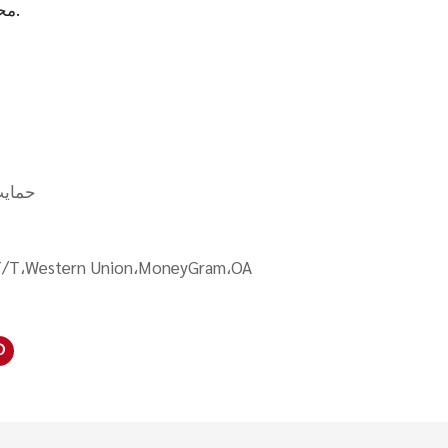
محوطه‌سازی دارد تبدیل می‌کند.
حمایت
T/T،Western Union،MoneyGram،OA