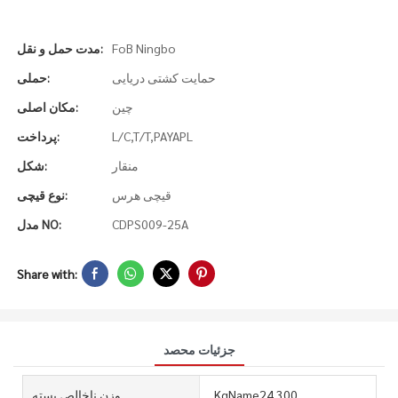
FoB Ningbo
مدت حمل و نقل:
حمایت کشتی دریایی
حملی:
چین
مکان اصلی:
L/C,T/T,PAYAPL
پرداخت:
منقار
شکل:
قیچی هرس
نوع قیچی:
CDPS009-25A
مدل NO:
Share with:
جزئیات محصد
. KgName24.300
وزن ناخالص بسته