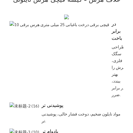
غلاف هرس - کیسه قیچی هرس نایلونی
در
برابر
باخت
طراحی
سگک
فلزی،
برش را
بهتر
ببندد،
در برابر
ضرر.
پوشیدنی تر
مواد نایلون ضخیم، دوخت فشار خالی، پوشیدنی
تر.
بادوام تر