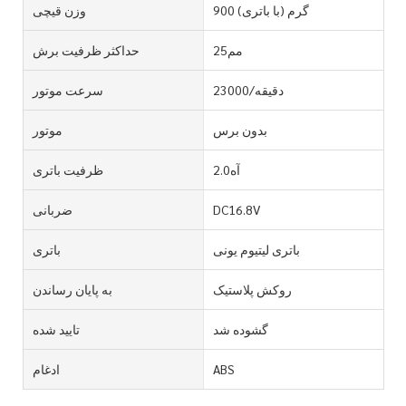
900 گرم (با باتری)
وزن قیچی
مم25
حداکثر ظرفیت برش
23000/دقیقه
سرعت موتور
بدون برس
موتور
آه2.0
ظرفیت باتری
DC16.8V
ضربانی
باتری لیتیوم یونی
باتری
روکش پلاستیک
به پایان رساندن
گشوده شد
تایید شده
ABS
ادغام